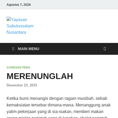
Agustus 7, 2026
Yayasan
Yayasan Subulussalam Nusantara –
Rumah Tahfidz Zabisa (Zaid bin Tsabit)
Subulussalam
Temanggung – Tebar Manfaat untuk
Ummat
Nusantara
MAIN MENU
GORESAN PENA
MERENUNGLAH
Desember 23, 2015
Ketika bumi menangis dengan ragam musibah, sebab
kemaksiatan tersebar dimana-mana. Menanggung anak
yatim pekerjaan yang di sia-siakan, memberi makan