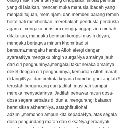
orang miskin perintah yang di lupakan, sholat perintah
yang di lalaikan, mencari muka manusia ibadah yang
menjadi tujuan, meminjami dan memberi barang remeh
berat hati memberikan, merebaklah pendusta-pendusta
agama, mengaku berislam mengganggap zina mubah
dilakukan, mengaku beriman korupsi masih doyan,
mengaku bertaqwa minum khomr tradisi
bersama,mengaku hamba Alloh alergi dengan
syareatNya,mengaku pingin surgaNya amalnya jauh
dari ciri penghuninya,mengaku takut neraka amalnya
deket dengan ciri penghuninya, kemudian Alloh marah
di langitNya, dan berkata kepada bumi berguncanglah !!
teruslah berguncang dan jadilah musibah sampai
mereka menyadarinya. Jadilah penawar racun dosa-
dosa segera terbalas di dunia, mengurangi balasan
berat siksa akheratNya, astaghfirullohal
adzim,,,memohon ampun kita kepadaNya, atas segala
dosa pengundang marah dan siksaNya,perbanyak