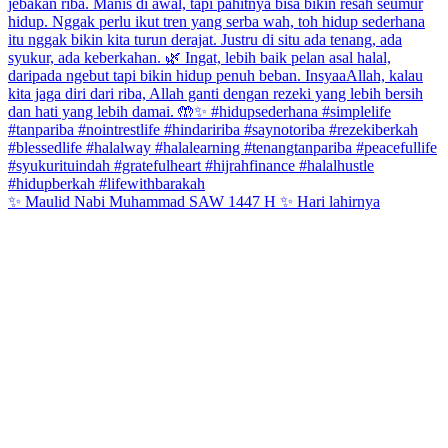
✨ Maulid Nabi Muhammad SAW 1447 H ✨ Hari lahirnya