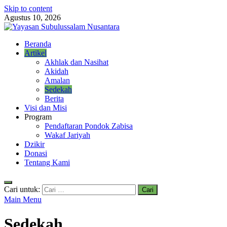
Skip to content
Agustus 10, 2026
Yayasan Subulussalam Nusantara
Beranda
Yayasan Subulussalam Nusantara – Rumah Tahfidz Zabisa (Zaid bin
Artikel
Tsabit) Temanggung – Tebar Manfaat untuk Ummat
Akhlak dan Nasihat
Akidah
Amalan
Sedekah
Berita
Visi dan Misi
Program
Pendaftaran Pondok Zabisa
Wakaf Jariyah
Dzikir
Donasi
Tentang Kami
Cari untuk:
Main Menu
Sedekah