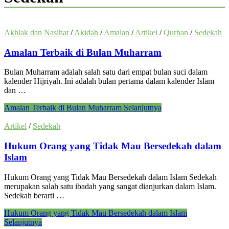
Akhlak dan Nasihat
/
Akidah
/
Amalan
/
Artikel
/
Qurban
/
Sedekah
Amalan Terbaik di Bulan Muharram
Bulan Muharram adalah salah satu dari empat bulan suci dalam
kalender Hijriyah. Ini adalah bulan pertama dalam kalender Islam
dan …
Amalan Terbaik di Bulan Muharram
Selanjutnya
Artikel
/
Sedekah
Hukum Orang yang Tidak Mau Bersedekah dalam
Islam
Hukum Orang yang Tidak Mau Bersedekah dalam Islam Sedekah
merupakan salah satu ibadah yang sangat dianjurkan dalam Islam.
Sedekah berarti …
Hukum Orang yang Tidak Mau Bersedekah dalam Islam
Selanjutnya