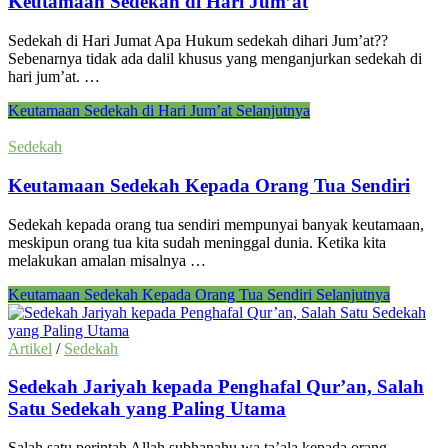
Keutamaan Sedekah di Hari Jum’at
Sedekah di Hari Jumat Apa Hukum sedekah dihari Jum’at??
Sebenarnya tidak ada dalil khusus yang menganjurkan sedekah di
hari jum’at. …
Keutamaan Sedekah di Hari Jum’at
Selanjutnya
Sedekah
Keutamaan Sedekah Kepada Orang Tua Sendiri
Sedekah kepada orang tua sendiri mempunyai banyak keutamaan,
meskipun orang tua kita sudah meninggal dunia. Ketika kita
melakukan amalan misalnya …
Keutamaan Sedekah Kepada Orang Tua Sendiri
Selanjutnya
Artikel
/
Sedekah
Sedekah Jariyah kepada Penghafal Qur’an, Salah
Satu Sedekah yang Paling Utama
Salah satu perintah Allah subhanahu wa ta’ala kepada orang