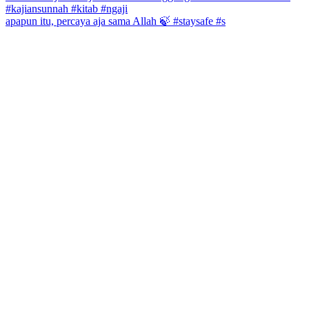
apapun itu, percaya aja sama Allah 🍃 #staysafe #s