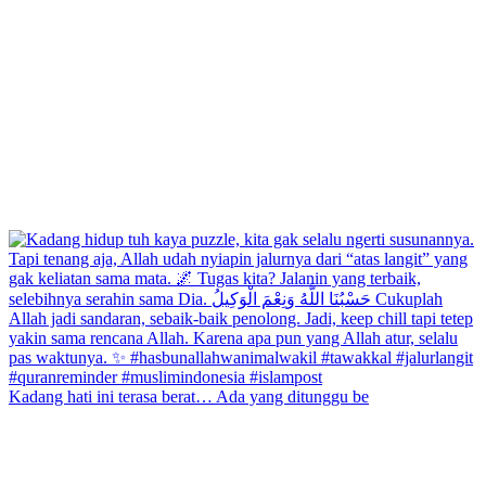
Kadang hati ini terasa berat… Ada yang ditunggu be