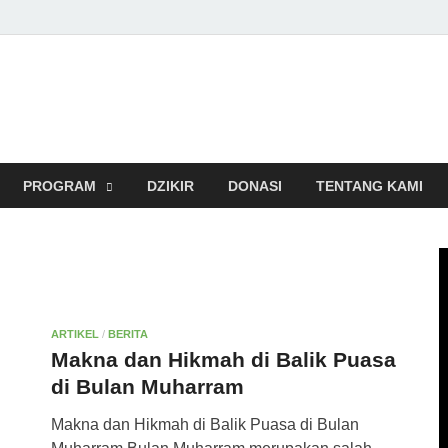
Subulussalam Nusantara
antara – Rumah Tahfidz Zabisa (Zaid bin Tsabit) Temanggung – Teba
PROGRAM
DZIKIR
DONASI
TENTANG KAMI
ARTIKEL
/
BERITA
Makna dan Hikmah di Balik Puasa
di Bulan Muharram
Makna dan Hikmah di Balik Puasa di Bulan