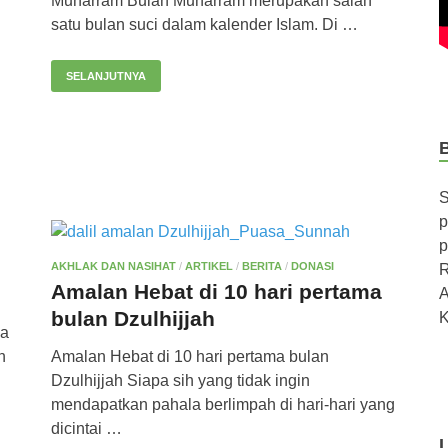
Muharram Bulan Muharram merupakan salah
satu bulan suci dalam kalender Islam. Di …
SELANJUTNYA
S
p
p
AKHLAK DAN NASIHAT
/
ARTIKEL
/
BERITA
/
DONASI
R
Amalan Hebat di 10 hari pertama
A
bulan Dzulhijjah
K
pa
n
Amalan Hebat di 10 hari pertama bulan
Dzulhijjah Siapa sih yang tidak ingin
mendapatkan pahala berlimpah di hari-hari yang
dicintai …