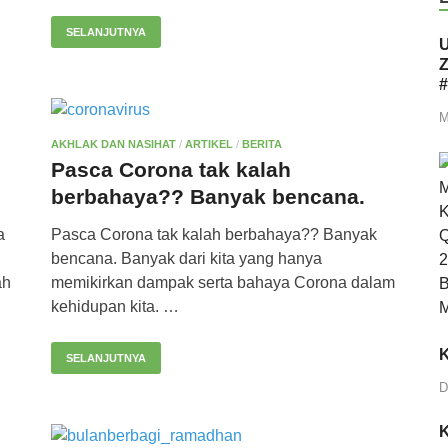
SELANJUTNYA
U
Z
#
M
AKHLAK DAN NASIHAT
/
ARTIKEL
/
BERITA
Pasca Corona tak kalah
berbahaya?? Banyak bencana.
a
Pasca Corona tak kalah berbahaya?? Banyak
bencana. Banyak dari kita yang hanya
ah
memikirkan dampak serta bahaya Corona dalam
kehidupan kita. …
K
SELANJUTNYA
D
K