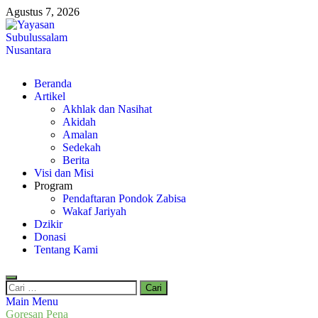
Skip
Agustus 7, 2026
to
content
Yayasan Subulussalam Nusantara
Beranda
Yayasan Subulussalam Nusantara – Rumah Tahfidz Zabisa (Zaid bin
Artikel
Tsabit) Temanggung – Tebar Manfaat untuk Ummat
Akhlak dan Nasihat
Akidah
Amalan
Sedekah
Berita
Visi dan Misi
Program
Pendaftaran Pondok Zabisa
Wakaf Jariyah
Dzikir
Donasi
Tentang Kami
Cari
untuk:
Main Menu
Goresan Pena