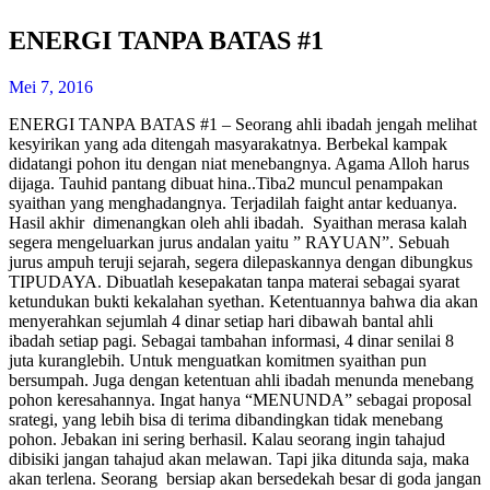
ENERGI TANPA BATAS #1
Mei 7, 2016
ENERGI TANPA BATAS #1 – Seorang ahli ibadah jengah melihat
kesyirikan yang ada ditengah masyarakatnya. Berbekal kampak
didatangi pohon itu dengan niat menebangnya. Agama Alloh harus
dijaga. Tauhid pantang dibuat hina..Tiba2 muncul penampakan
syaithan yang menghadangnya. Terjadilah faight antar keduanya.
Hasil akhir dimenangkan oleh ahli ibadah. Syaithan merasa kalah
segera mengeluarkan jurus andalan yaitu ” RAYUAN”. Sebuah
jurus ampuh teruji sejarah, segera dilepaskannya dengan dibungkus
TIPUDAYA. Dibuatlah kesepakatan tanpa materai sebagai syarat
ketundukan bukti kekalahan syethan. Ketentuannya bahwa dia akan
menyerahkan sejumlah 4 dinar setiap hari dibawah bantal ahli
ibadah setiap pagi. Sebagai tambahan informasi, 4 dinar senilai 8
juta kuranglebih. Untuk menguatkan komitmen syaithan pun
bersumpah. Juga dengan ketentuan ahli ibadah menunda menebang
pohon keresahannya. Ingat hanya “MENUNDA” sebagai proposal
srategi, yang lebih bisa di terima dibandingkan tidak menebang
pohon. Jebakan ini sering berhasil. Kalau seorang ingin tahajud
dibisiki jangan tahajud akan melawan. Tapi jika ditunda saja, maka
akan terlena. Seorang bersiap akan bersedekah besar di goda jangan