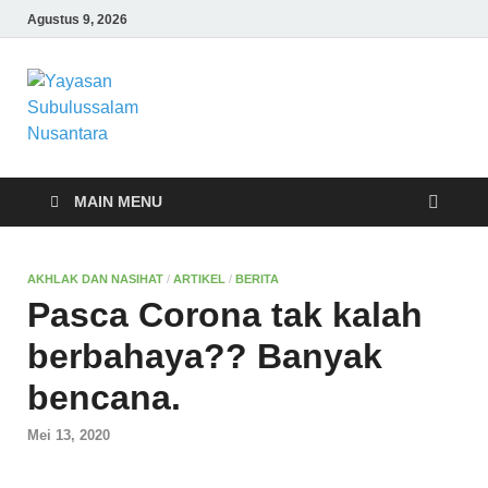
Agustus 9, 2026
Yayasan
Yayasan Subulussalam Nusantara –
Rumah Tahfidz Zabisa (Zaid bin Tsabit)
Subulussalam
Temanggung – Tebar Manfaat untuk
Ummat
Nusantara
MAIN MENU
AKHLAK DAN NASIHAT
/
ARTIKEL
/
BERITA
Pasca Corona tak kalah
berbahaya?? Banyak
bencana.
Mei 13, 2020