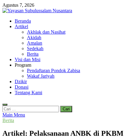
Skip
Agustus 7, 2026
to
content
Yayasan Subulussalam Nusantara
Beranda
Yayasan Subulussalam Nusantara – Rumah Tahfidz Zabisa (Zaid bin
Artikel
Tsabit) Temanggung – Tebar Manfaat untuk Ummat
Akhlak dan Nasihat
Akidah
Amalan
Sedekah
Berita
Visi dan Misi
Program
Pendaftaran Pondok Zabisa
Wakaf Jariyah
Dzikir
Donasi
Tentang Kami
Cari
untuk:
Main Menu
Berita
Artikel: Pelaksanaan ANBK di PKBM