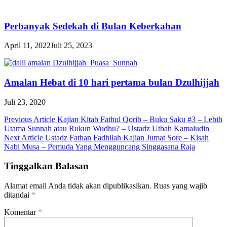
Perbanyak Sedekah di Bulan Keberkahan
April 11, 2022
Juli 25, 2023
Amalan Hebat di 10 hari pertama bulan Dzulhijjah
Juli 23, 2020
Navigasi
Previous Article
Kajian Kitab Fathul Qorib – Buku Saku #3 – Lebih
Utama Sunnah atau Rukun Wudhu? – Ustadz Utbah Kamaludin
pos
Next Article
Ustadz Fathan Fadhilah Kajian Jumat Sore – Kisah
Nabi Musa – Pemuda Yang Mengguncang Singgasana Raja
Tinggalkan Balasan
Alamat email Anda tidak akan dipublikasikan.
Ruas yang wajib
ditandai
*
Komentar
*