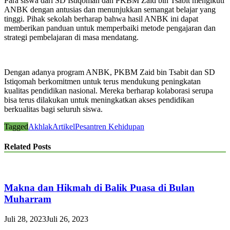
Para siswa dari SD Istiqomah dan PKBM Zaid bin Tsabit mengikuti
ANBK dengan antusias dan menunjukkan semangat belajar yang
tinggi. Pihak sekolah berharap bahwa hasil ANBK ini dapat
memberikan panduan untuk memperbaiki metode pengajaran dan
strategi pembelajaran di masa mendatang.
Dengan adanya program ANBK, PKBM Zaid bin Tsabit dan SD
Istiqomah berkomitmen untuk terus mendukung peningkatan
kualitas pendidikan nasional. Mereka berharap kolaborasi serupa
bisa terus dilakukan untuk meningkatkan akses pendidikan
berkualitas bagi seluruh siswa.
Tagged
Akhlak
Artikel
Pesantren Kehidupan
Related Posts
Makna dan Hikmah di Balik Puasa di Bulan
Muharram
Juli 28, 2023
Juli 26, 2023