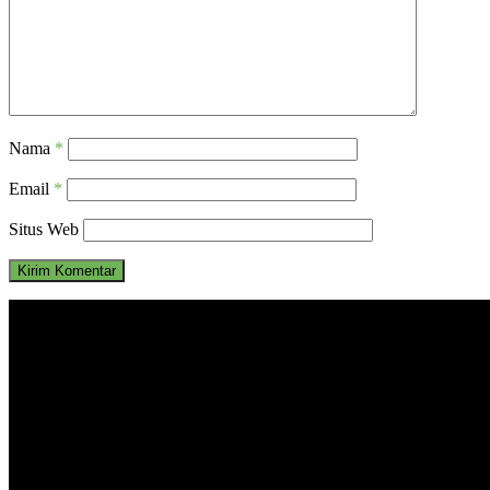
Nama
*
Email
*
Situs Web