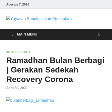
Agustus 7, 2026
Yayasa
Yayasan
Subulussalam
Subulu
Nusantara – Rumah
MAIN MENU
Tahfidz Zabisa (Zaid
bin Tsabit)
Nusant
Temanggung – Tebar
ARTIKEL
/
BERITA
Manfaat untuk Ummat
Ramadhan Bulan Berbagi
| Gerakan Sedekah
Recovery Corona
April 30, 2020