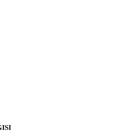
 Tsabit) Temanggung – Tebar Manfaat untuk Ummat
ISI