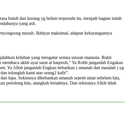
rasa butuh dan kurang yg belum terpenuhi itu, menjadi bagian indah
endahunya yang asli.
 menyongsong musuh. Ikhtiyar maksimal, adapun kekurangannya
galahkan keluhan yang mengatur semua urusan manusia. Bukti
kan membaca akhir ayat surat al baqoroh,” Ya Robb janganlah Engakau
kami. Ya Alloh janganlah Engkau bebankan ( amanah dan masalah ) yg
enolong kami dan tolonglah kami atas orang2 kafir”.
 dan lupa. Sekiranya dibebankan amanah seperti umat sebelum kita,
n penolong kita, alangkah lemahnya. Dan sekiranya Alloh tidak