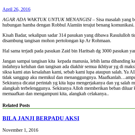
April 26, 2016
AGAR ADA WAKTUK UNTUK MENANGISI
– Sisa masalah yang b
hubungan hamba dengan Robbul Alamiin terajut benang komunikasi. Se
Kisah Badar, sekalipun sadar 314 pasukan yang dibawa Rasululloh t
disambung tangisan mohon pertolongan kp Ar Rohmaan.
Hal sama terjadi pada pasukan Zaid bin Haritsah dg 3000 pasukan y
Jangan sampai tangisan kita kepada manusia, lebih lama dibanding
indahnya keluhan dan tangisan ada diakhir semua ikhtiyar yg di maks
siksa kami atas kesalahan kami, sebab kami lupa ataupun salah. Ya 
tidak sanggup aku memikul dan menanggungnya. Maafkanlah…
Sekiranya dicatat perintah yg kita lupa mengerjakanya dan yg salah 
alangkah terbelenggunya. Sekiranya Alloh memberikan beban diluar
memaafkan dan mengampuni kita, alangkah celakanya..
Related Posts
BILA JANJI BERPADU AKSI
November 1, 2016