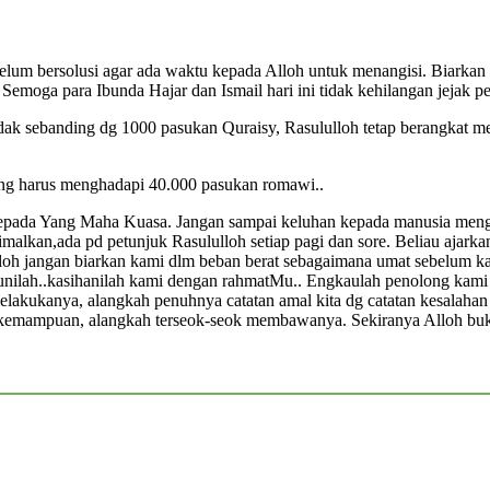
elum bersolusi agar ada waktu kepada Alloh untuk menangisi. Biarkan 
moga para Ibunda Hajar dan Ismail hari ini tidak kehilangan jejak p
idak sebanding dg 1000 pasukan Quraisy, Rasululloh tetap berangkat
ang harus menghadapi 40.000 pasukan romawi..
 kepada Yang Maha Kuasa. Jangan sampai keluhan kepada manusia men
imalkan,ada pd petunjuk Rasululloh setiap pagi dan sore. Beliau ajar
Alloh jangan biarkan kami dlm beban berat sebagaimana umat sebelum 
ampunilah..kasihanilah kami dengan rahmatMu.. Engkaulah p
melakukanya, alangkah penuhnya catatan amal kita dg catatan kesalahan
 kemampuan, alangkah terseok-seok membawanya. Sekiranya Alloh buka