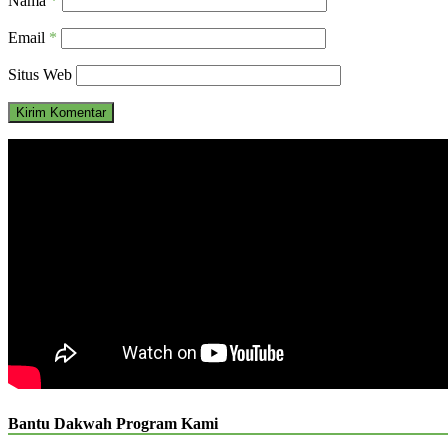
Nama
*
Email
*
Situs Web
Bantu Dakwah Program Kami