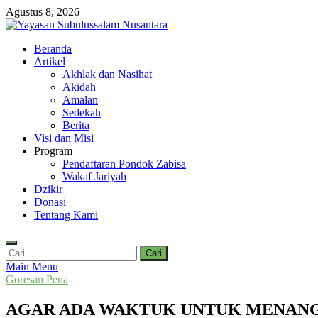
Skip
Agustus 8, 2026
to
content
Yayasan Subulussalam Nusantara
Beranda
Yayasan Subulussalam Nusantara – Rumah Tahfidz Zabisa (Zaid bin
Artikel
Akhlak dan Nasihat
Akidah
Amalan
Sedekah
Berita
Visi dan Misi
Program
Pendaftaran Pondok Zabisa
Wakaf Jariyah
Dzikir
Donasi
Tentang Kami
Cari
untuk:
Main Menu
Goresan Pena
AGAR ADA WAKTUK UNTUK MENANG