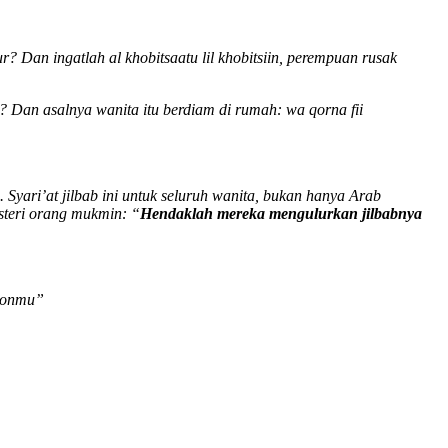
r? Dan ingatlah al khobitsaatu lil khobitsiin, perempuan rusak
h? Dan asalnya wanita itu berdiam di rumah: wa qorna fii
. Syari’at jilbab ini untuk seluruh wanita, bukan hanya Arab
isteri orang mukmin: “
Hendaklah mereka mengulurkan jilbabnya
hionmu”