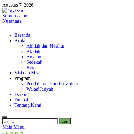
Skip
Agustus 7, 2026
to
content
Yayasan Subulussalam Nusantara
Beranda
Yayasan Subulussalam Nusantara – Rumah Tahfidz Zabisa (Zaid bin
Artikel
Akhlak dan Nasihat
Akidah
Amalan
Sedekah
Berita
Visi dan Misi
Program
Pendaftaran Pondok Zabisa
Wakaf Jariyah
Dzikir
Donasi
Tentang Kami
Cari
untuk:
Main Menu
Goresan Pena