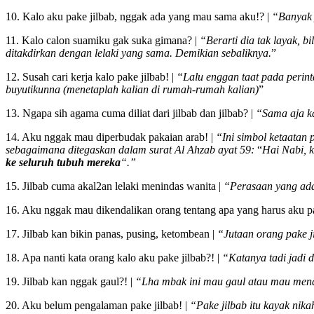
10. Kalo aku pake jilbab, nggak ada yang mau sama aku!? |
“Banyak 
11. Kalo calon suamiku gak suka gimana? |
“Berarti dia tak layak, b
ditakdirkan dengan lelaki yang sama. Demikian sebaliknya.
”
12. Susah cari kerja kalo pake jilbab! |
“Lalu enggan taat pada perint
buyutikunna (menetaplah kalian di rumah-rumah kalian)
”
13. Ngapa sih agama cuma diliat dari jilbab dan jilbab? |
“Sama aja ka
14. Aku nggak mau diperbudak pakaian arab! |
“Ini simbol ketaatan 
sebagaimana ditegaskan dalam surat Al Ahzab ayat 59:
“
Hai Nabi, k
ke seluruh tubuh mereka
“.”
15. Jilbab cuma akal2an lelaki menindas wanita |
“Perasaan yang adain
16. Aku nggak mau dikendalikan orang tentang apa yang harus aku p
17. Jilbab kan bikin panas, pusing, ketombean |
“Jutaan orang pake j
18. Apa nanti kata orang kalo aku pake jilbab?! |
“Katanya tadi jadi d
19. Jilbab kan nggak gaul?! |
“Lha mbak ini mau gaul atau mau mena
20. Aku belum pengalaman pake jilbab! |
“Pake jilbab itu kayak nik