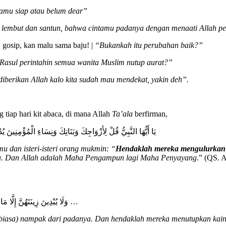
amu siap atau belum dear”
lembut dan santun, bahwa cintamu padanya dengan menaati Allah p
 gosip, kan malu sama baju! |
“Bukankah itu perubahan baik?”
Rasul perintahin semua wanita Muslim nutup aurat?”
diberikan Allah kalo kita sudah mau mendekat, yakin deh”.
tiap hari kit abaca, di mana Allah
Ta’ala
berfirman,
يَا أَيُّهَا النَّبِيُّ قُلْ لِأَزْوَاجِكَ وَبَنَاتِكَ وَنِسَاءِ الْمُؤْمِنِينَ ي
u dan isteri-isteri orang mukmin: “
Hendaklah mereka mengulurkan j
nggu. Dan Allah adalah Maha Pengampun lagi Maha Penyayang
.” (QS. 
وَلَا يُبْدِينَ زِينَتَهُنَّ إِلَّا مَا ظَهَرَ مِنْهَا وَلْيَضْرِبْنَ بِخُمُرِهِنَّ عَلَى جُيُوبِهِنَّ وَلَا يُبْدِينَ زِينَتَهُنَّ إِلَّا لِبُعُولَتِهِنَّ …
biasa) nampak dari padanya. Dan hendaklah mereka menutupkan kai