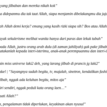
yang jilbaban dan mereka nikah kok”
ila didepanmu dia tak taat Allah, siapa menjamin dibelakangmu dia juju
ah Allah demi kerja? emang yang kasih rizki siapa sih? Bos atau Alla
yak sekulerisme melihat wanita hanya dari paras dan lekuk tubuh”
pada Allah, justru orang arab dulu (di zaman jahiliyah) gak pake jilbab
atakanlah kepada isteri-isterimu, anak-anak perempuanmu dan isteri-
 miss universe laki2 deh, yang larang jilbab di prancis jg laki2
″
ake! |
“Sayangnya sudah begitu, tv, majalah, sinetron, kendalikan fas
ilbab, nggak ada keluhan begitu, mitos aja”
iri sendiri, nggak peduli kata orang laen…”
ati Allah?”
ah, pengalaman tidak diperlukan, keyakinan akan nyusul”