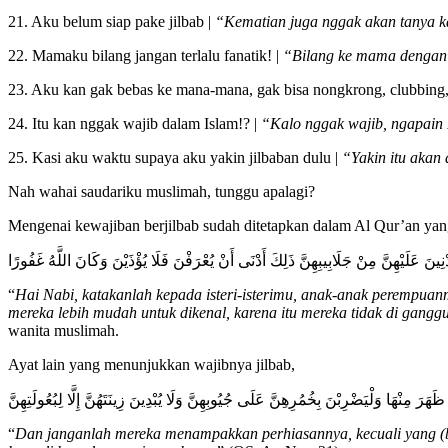
21. Aku belum siap pake jilbab |
“Kematian juga nggak akan tanya k
22. Mamaku bilang jangan terlalu fanatik! |
“Bilang ke mama dengan 
23. Aku kan gak bebas ke mana-mana, gak bisa nongkrong, clubbing,
24. Itu kan nggak wajib dalam Islam!? |
“Kalo nggak wajib, ngapain 
25. Kasi aku waktu supaya aku yakin jilbaban dulu |
“Yakin itu akan 
Nah wahai saudariku muslimah, tunggu apalagi?
Mengenai kewajiban berjilbab sudah ditetapkan dalam Al Qur’an yang 
ُدْنِينَ عَلَيْهِنَّ مِنْ جَلَابِيبِهِنَّ ذَلِكَ أَدْنَى أَنْ يُعْرَفْنَ فَلَا يُؤْذَيْنَ وَكَانَ اللَّهُ غَفُورًا
“
Hai Nabi, katakanlah kepada isteri-isterimu, anak-anak perempuanm
mereka lebih mudah untuk dikenal, karena itu mereka tidak di ga
wanita muslimah.
Ayat lain yang menunjukkan wajibnya jilbab,
“
Dan janganlah mereka menampakkan perhiasannya, kecuali yang (