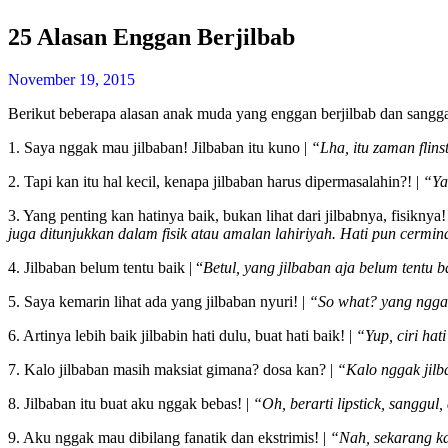
25 Alasan Enggan Berjilbab
November 19, 2015
Berikut beberapa alasan anak muda yang enggan berjilbab dan sangg
1. Saya nggak mau jilbaban! Jilbaban itu kuno |
“Lha, itu zaman flins
2. Tapi kan itu hal kecil, kenapa jilbaban harus dipermasalahin?! |
“Ya
3. Yang penting kan hatinya baik, bukan lihat dari jilbabnya, fisiknya!
juga ditunjukkan dalam fisik atau amalan lahiriyah. Hati pun cermin
4. Jilbaban belum tentu baik | “
Betul, yang jilbaban aja belum tentu ba
5. Saya kemarin lihat ada yang jilbaban nyuri! |
“So what? yang nggak 
6. Artinya lebih baik jilbabin hati dulu, buat hati baik! |
“Yup, ciri hat
7. Kalo jilbaban masih maksiat gimana? dosa kan? |
“Kalo nggak jilb
8. Jilbaban itu buat aku nggak bebas! |
“Oh, berarti lipstick, sanggu
9. Aku nggak mau dibilang fanatik dan ekstrimis! |
“Nah, sekarang ka