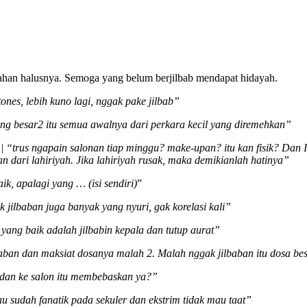
ahan halusnya. Semoga yang belum berjilbab mendapat hidayah.
tones, lebih kuno lagi, nggak pake jilbab”
ng besar2 itu semua awalnya dari perkara kecil yang diremehkan”
 |
“trus ngapain salonan tiap minggu? make-upan? itu kan fisik? Dan
an dari lahiriyah. Jika lahiriyah rusak, maka demikianlah hatinya”
ik, apalagi yang … (isi sendiri)
”
jilbaban juga banyak yang nyuri, gak korelasi kali”
i yang baik adalah jilbabin kepala dan tutup aurat”
aban dan maksiat dosanya malah 2. Malah nggak jilbaban itu dosa be
l, dan ke salon itu membebaskan ya?”
u sudah fanatik pada sekuler dan ekstrim tidak mau taat”