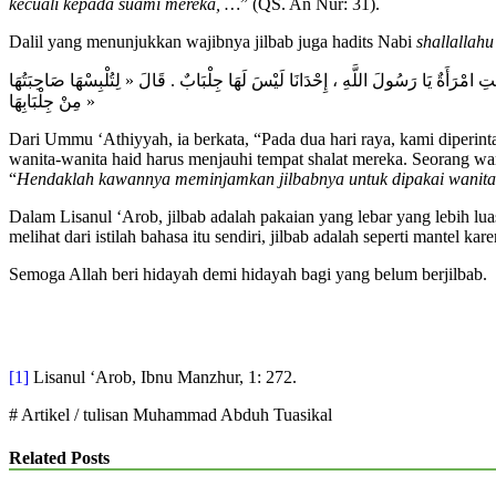
kecuali kepada suami mereka, …
” (QS. An Nur: 31).
Dalil yang menunjukkan wajibnya jilbab juga hadits Nabi
shallallahu
تِ امْرَأَةٌ يَا رَسُولَ اللَّهِ ، إِحْدَانَا لَيْسَ لَهَا جِلْبَابٌ . قَالَ « لِتُلْبِسْهَا صَاحِبَتُهَا
مِنْ جِلْبَابِهَا »
Dari Ummu ‘Athiyyah, ia berkata, “Pada dua hari raya, kami diperin
wanita-wanita haid harus menjauhi tempat shalat mereka. Seorang wan
“
Hendaklah kawannya meminjamkan jilbabnya untuk dipakai wanita 
Dalam Lisanul ‘Arob, jilbab adalah pakaian yang lebar yang lebih l
melihat dari istilah bahasa itu sendiri, jilbab adalah seperti mantel k
Semoga Allah beri hidayah demi hidayah bagi yang belum berjilbab.
[1]
Lisanul ‘Arob, Ibnu Manzhur, 1: 272.
# Artikel / tulisan Muhammad Abduh Tuasikal
Related Posts