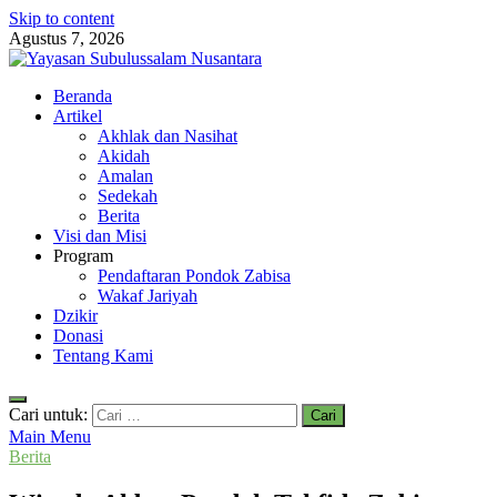
Skip to content
Agustus 7, 2026
Yayasan Subulussalam Nusantara
Beranda
Yayasan Subulussalam Nusantara – Rumah Tahfidz Zabisa (Zaid bin
Artikel
Tsabit) Temanggung – Tebar Manfaat untuk Ummat
Akhlak dan Nasihat
Akidah
Amalan
Sedekah
Berita
Visi dan Misi
Program
Pendaftaran Pondok Zabisa
Wakaf Jariyah
Dzikir
Donasi
Tentang Kami
Cari untuk:
Main Menu
Berita