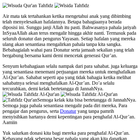
Air mata tak tertahankan ketika mengetahui anak yang dibimbing
telah menyelesaikan hafalannya. Betapa bahagiaanya berada
diposisi ini. Sunggu janji Allah itu pasti. Bahwasanya pahala jariyah
InSyaaAllah akan terus mengalir hingga akhir nanti. Termasuk pada
seluruh donatur dan pengurus Yayasan. Setiap hafalan yang mereka
ulang akan senantiasa mengalirkan pahala tanpa kita sangka.
Bebahagialah wahai para Donatur serta jamaah sekalian yang telah
bergabung bersama kami demi mencetak generasi Qur’an.
Senyum kebahagiaan selalu nampak dari para sahabat. juga keluarga
yang senantiasa menemani perjuangan mereka untuk menghafalkan
Al-Qur’an. Sahabat seperti apa yang tidak bahagia ketika melihat
sahabatnya selesai menghafalkan Al-Qur’an. Do’a selalu
tercurahkan, demi kelak bertetangga di JannahNya.
Semoga kelak kita bisa bertetangga di JannahNya.
Semoga juga pahala senantiasa mengalir pada diri mereka, Para
pengajar dan pengurus, serta
Donatur
yang tanpa pamrih
menyisihkan hartanya demi kepentingan para penghafal Al-Qur’an.
Aamiin
Yuk salurkan donasi kita bagi mereka para penghafal Al-Qur’an.
Kebayang ndak seberapa besar pahala yang akan kita dapatkan