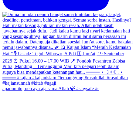
apapun itu, percaya aja sama Allah 🍃 #staysafe #s