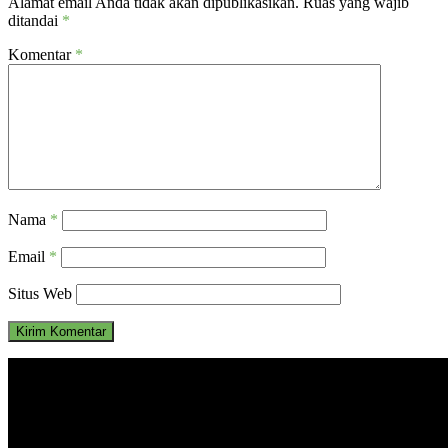
Alamat email Anda tidak akan dipublikasikan.
Ruas yang wajib
ditandai
*
Komentar
*
Nama
*
Email
*
Situs Web