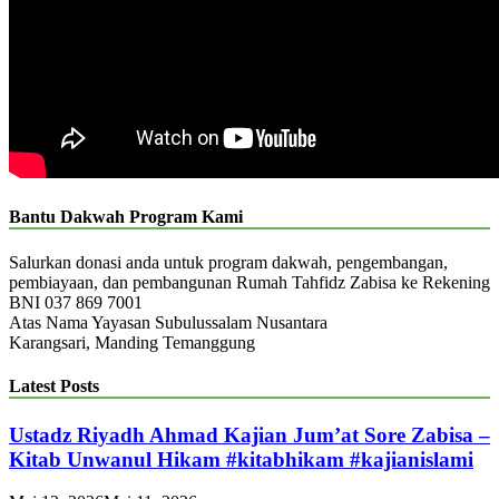
Bantu Dakwah Program Kami
Salurkan donasi anda untuk program dakwah, pengembangan,
pembiayaan, dan pembangunan Rumah Tahfidz Zabisa ke Rekening
BNI 037 869 7001
Atas Nama Yayasan Subulussalam Nusantara
Karangsari, Manding Temanggung
Latest Posts
Ustadz Riyadh Ahmad Kajian Jum’at Sore Zabisa –
Kitab Unwanul Hikam #kitabhikam #kajianislami