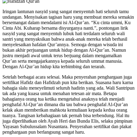
Iringan lantunan nasyid yang sangat menyentuh hati seluruh tamu
undangan. Menyisakan tagisan haru yang membuat mereka semakin
bersemangat dalam mendalami isi Al-Qur’an. “Ku cinta ummi, Ku
Cinta Abi. Kuharap bersama disyurganya nanti.”, pontongan lirik
nasyid yang sangat menyentuh lubuk hati terdalam seluruh wali
santri yang menyaksikan bahwa anak-anak mereka telah berhasil
menyelesaikan hafalan Qur’annya. Semoga dengan wisuda ini
bukan akhir perjuangan untuk hidup dengan Al-Qur’an. Namun
justru menjadi awal untuk terus berjuang dalam mengamalkan
Qur’an serta mengajarkannya kepada seluruh ummat manusia.
Dengan Al-Qur’an hidup kita terbimbing dan terarah.
Setelah berbagai acara selesai. Maka penyerahan penghargaan juga
sertifikat Hafidz dan Hafidzah pun kita berikan. Suasana haru karna
bahagia slalu meneyelimuti seluruh hadirin yang ada. Wali Santripun
tak ada yang kuasa untuk menahan tetesan air mata. Betapa
bahagianya orang tua ketika mengetahui anaknya telah menjadi
penghafal Al-Qur’an dimana dia tau bahwa penghafal Al-Qur’an
kelak akan memberikan mahkota kemuliaan kepada kedua orang
tuanya. Tangisan kebahagiaan tak pernah bisa terbendung. Hal itu
juga diperlihatkan oleh Ayah Heri dan Bunda Elis, selaku pimpinan
Yayasan Subulussalam Nusantara. Penyerahan sertifikat dan plakat
penghargaan pun berlangsung sangat haru.