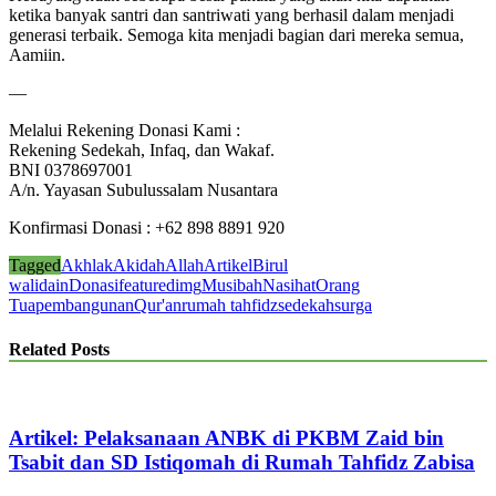
ketika banyak santri dan santriwati yang berhasil dalam menjadi
generasi terbaik. Semoga kita menjadi bagian dari mereka semua,
Aamiin.
—
Melalui Rekening Donasi Kami :
Rekening Sedekah, Infaq, dan Wakaf.
BNI 0378697001
A/n. Yayasan Subulussalam Nusantara
Konfirmasi Donasi : +62 898 8891 920
Tagged
Akhlak
Akidah
Allah
Artikel
Birul
walidain
Donasi
featuredimg
Musibah
Nasihat
Orang
Tua
pembangunan
Qur'an
rumah tahfidz
sedekah
surga
Related Posts
Artikel: Pelaksanaan ANBK di PKBM Zaid bin
Tsabit dan SD Istiqomah di Rumah Tahfidz Zabisa