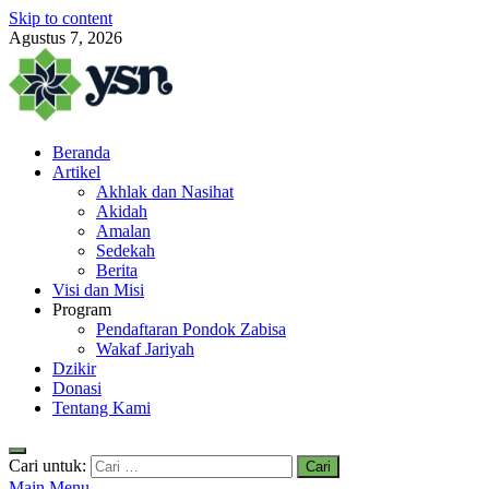
Skip to content
Agustus 7, 2026
Yayasan Subulussalam Nusantara
Beranda
Yayasan Subulussalam Nusantara – Rumah Tahfidz Zabisa (Zaid bin
Artikel
Tsabit) Temanggung – Tebar Manfaat untuk Ummat
Akhlak dan Nasihat
Akidah
Amalan
Sedekah
Berita
Visi dan Misi
Program
Pendaftaran Pondok Zabisa
Wakaf Jariyah
Dzikir
Donasi
Tentang Kami
Cari untuk:
Main Menu