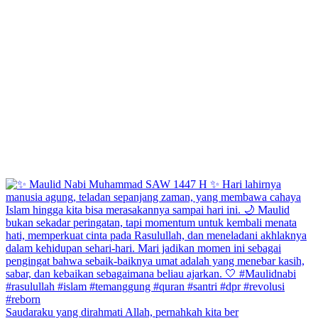
Saudaraku yang dirahmati Allah, pernahkah kita ber