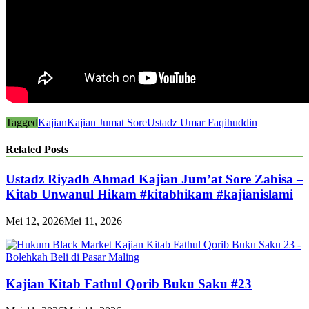
Tagged
Kajian
Kajian Jumat Sore
Ustadz Umar Faqihuddin
Related Posts
Ustadz Riyadh Ahmad Kajian Jum’at Sore Zabisa –
Kitab Unwanul Hikam #kitabhikam #kajianislami
Mei 12, 2026
Mei 11, 2026
Kajian Kitab Fathul Qorib Buku Saku #23