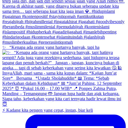
✨ _“Kenapa ada orang yang hartanya banyak, tapi ha
⚡ Kadang kita pengen yang cepat, instan, biar keli