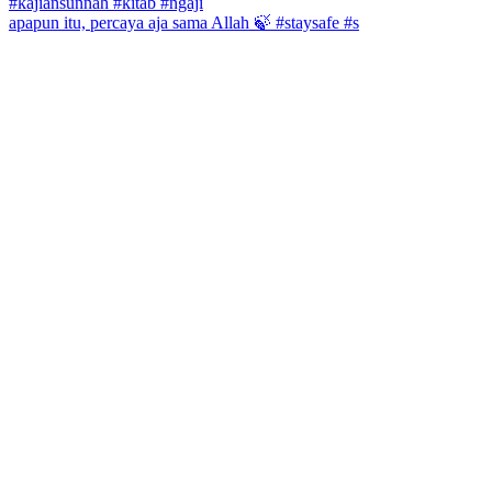
apapun itu, percaya aja sama Allah 🍃 #staysafe #s