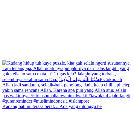
Kadang hati ini terasa berat… Ada yang ditunggu be