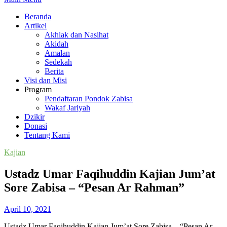
Beranda
Artikel
Akhlak dan Nasihat
Akidah
Amalan
Sedekah
Berita
Visi dan Misi
Program
Pendaftaran Pondok Zabisa
Wakaf Jariyah
Dzikir
Donasi
Tentang Kami
Kajian
Ustadz Umar Faqihuddin Kajian Jum’at
Sore Zabisa – “Pesan Ar Rahman”
April 10, 2021
Ustadz Umar Faqihuddin Kajian Jum’at Sore Zabisa – “Pesan Ar