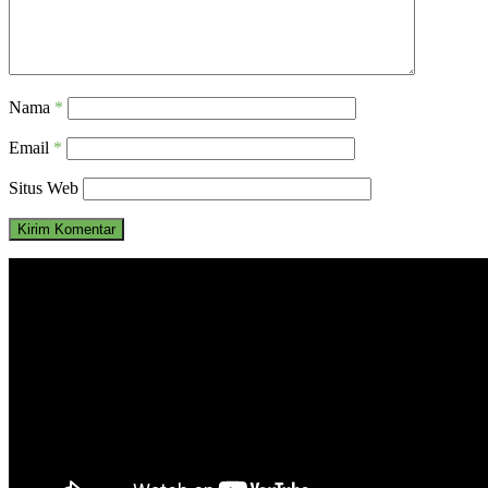
Nama
*
Email
*
Situs Web