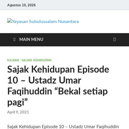
Agustus 10, 2026
Yayasan
Yayasan Subulussalam
Nusantara – Rumah
Subulus
Tahfidz Zabisa (Zaid bin
MAIN MENU
Tsabit) Temanggung –
Tebar Manfaat untuk
Nusanta
Ummat
KAJIAN
/
SAJAK KEHIDUPAN
Sajak Kehidupan Episode
10 – Ustadz Umar
Faqihuddin “Bekal setiap
pagi”
April 9, 2021
Sajak Kehidupan Episode 10 – Ustadz Umar Faqihuddin