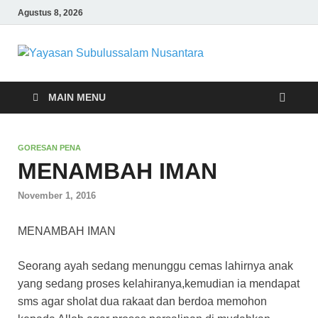
Agustus 8, 2026
Yayasa
Yayasan
Subulussalam
Subulu
Nusantara – Rumah
MAIN MENU
Tahfidz Zabisa (Zaid
bin Tsabit)
Nusant
Temanggung – Tebar
GORESAN PENA
Manfaat untuk Ummat
MENAMBAH IMAN
November 1, 2016
MENAMBAH IMAN
Seorang ayah sedang menunggu cemas lahirnya anak
yang sedang proses kelahiranya,kemudian ia mendapat
sms agar sholat dua rakaat dan berdoa memohon