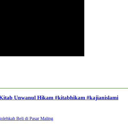
 Kitab Unwanul Hikam #kitabhikam #kajianislami