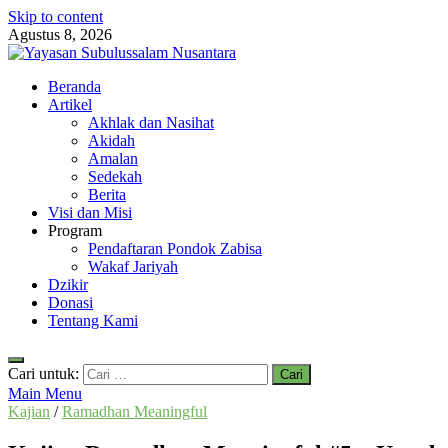
Skip to content
Agustus 8, 2026
Yayasan Subulussalam Nusantara
Beranda
Yayasan Subulussalam Nusantara – Rumah Tahfidz Zabisa (Zaid bin
Artikel
Akhlak dan Nasihat
Akidah
Amalan
Sedekah
Berita
Visi dan Misi
Program
Pendaftaran Pondok Zabisa
Wakaf Jariyah
Dzikir
Donasi
Tentang Kami
Cari untuk:
Main Menu
Kajian
/
Ramadhan Meaningful