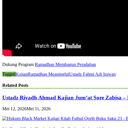
Dukung Program
Ramadhan Membagun Peradaban
Tagged
Kajian
Ramadhan Meaningful
Ustadz Fahmi Adi Irawan
Related Posts
Ustadz Riyadh Ahmad Kajian Jum’at Sore Zabisa –
Mei 12, 2026
Mei 11, 2026