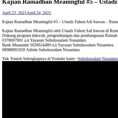
Kajian Ramadhan Meaningful #5 – Ustadz
April 23, 2021
April 24, 2021
Kajian Ramadhan Meaningful #5 – Ustadz Fahmi Adi Irawan – Ruma
Kajian Ramadhan Meaningful oleh Ustadz Fahmi Adi Irawan di Rumah
Dukung program dakwah, pengembangan dan pembangunan Rumah Tah
0378697001 a.n Yayasan Subulussalam Nusantara
Bank Muamalat 5020024489 a.n Yayasan Subulussalam Nusantara
08988891920 Admin Subulussalam Nusantara
Yuk Tonton Selengkapnya di Youtube kami >
Subulussalam Nusantar