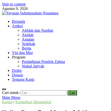
Skip to content
Agustus 9, 2026
Yayasan Subulussalam Nusantara
Beranda
Yayasan Subulussalam Nusantara – Rumah Tahfidz Zabisa (Zaid bin
Artikel
Tsabit) Temanggung – Tebar Manfaat untuk Ummat
Akhlak dan Nasihat
Akidah
Amalan
Sedekah
Berita
Visi dan Misi
Program
Pendaftaran Pondok Zabisa
Wakaf Jariyah
Dzikir
Donasi
Tentang Kami
Cari untuk:
Main Menu
Kajian
/
Ramadhan Meaningful