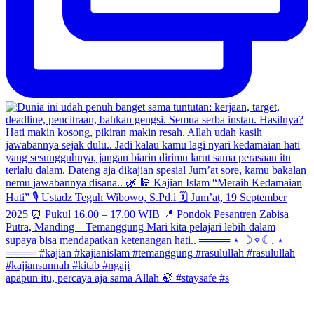
apapun itu, percaya aja sama Allah 🍃 #staysafe #s