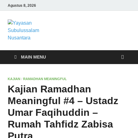
Agustus 8, 2026
Yayasan
Yayasan Subulussalam Nusantara –
Rumah Tahfidz Zabisa (Zaid bin Tsabit)
Subulussalam
Temanggung – Tebar Manfaat untuk
Ummat
Nusantara
MAIN MENU
KAJIAN
/
RAMADHAN MEANINGFUL
Kajian Ramadhan
Meaningful #4 – Ustadz
Umar Faqihuddin –
Rumah Tahfidz Zabisa
Putra