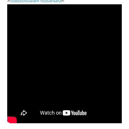
>
Subulussalam Nusantara
<