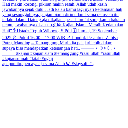
apapun itu, percaya aja sama Allah 🍃 #staysafe #s