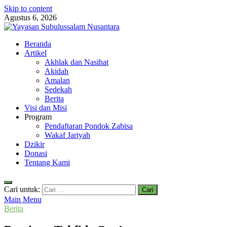
Skip to content
Agustus 6, 2026
Yayasan Subulussalam Nusantara
Beranda
Yayasan Subulussalam Nusantara – Rumah Tahfidz Zabisa (Zaid bin
Artikel
Tsabit) Temanggung – Tebar Manfaat untuk Ummat
Akhlak dan Nasihat
Akidah
Amalan
Sedekah
Berita
Visi dan Misi
Program
Pendaftaran Pondok Zabisa
Wakaf Jariyah
Dzikir
Donasi
Tentang Kami
Cari untuk:
Main Menu
Berita