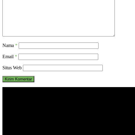
Nama
*
Email
*
Situs Web