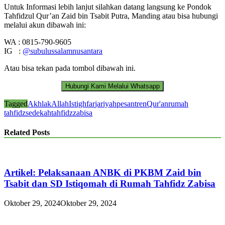
Untuk Informasi lebih lanjut silahkan datang langsung ke Pondok
Tahfidzul Qur’an Zaid bin Tsabit Putra, Manding atau bisa hubungi
melalui akun dibawah ini:
WA : 0815-790-9605
IG :
@subulussalamnusantara
Atau bisa tekan pada tombol dibawah ini.
Tagged
Akhlak
Allah
Istighfar
jariyah
pesantren
Qur'an
rumah
tahfidz
sedekah
tahfidz
zabisa
Related Posts
Artikel: Pelaksanaan ANBK di PKBM Zaid bin
Tsabit dan SD Istiqomah di Rumah Tahfidz Zabisa
Oktober 29, 2024
Oktober 29, 2024