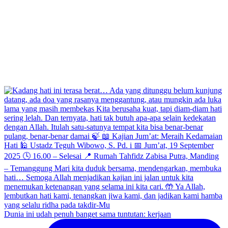
Dunia ini udah penuh banget sama tuntutan: kerjaan