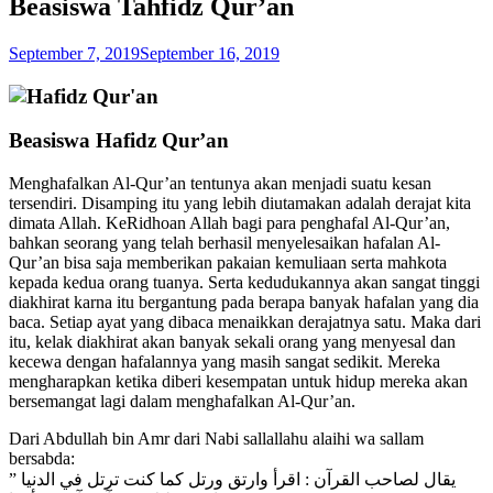
Beasiswa Tahfidz Qur’an
September 7, 2019
September 16, 2019
Beasiswa Hafidz Qur’an
Menghafalkan Al-Qur’an tentunya akan menjadi suatu kesan
tersendiri. Disamping itu yang lebih diutamakan adalah derajat kita
dimata Allah. KeRidhoan Allah bagi para penghafal Al-Qur’an,
bahkan seorang yang telah berhasil menyelesaikan hafalan Al-
Qur’an bisa saja memberikan pakaian kemuliaan serta mahkota
kepada kedua orang tuanya. Serta kedudukannya akan sangat tinggi
diakhirat karna itu bergantung pada berapa banyak hafalan yang dia
baca. Setiap ayat yang dibaca menaikkan derajatnya satu. Maka dari
itu, kelak diakhirat akan banyak sekali orang yang menyesal dan
kecewa dengan hafalannya yang masih sangat sedikit. Mereka
mengharapkan ketika diberi kesempatan untuk hidup mereka akan
bersemangat lagi dalam menghafalkan Al-Qur’an.
Dari Abdullah bin Amr dari Nabi sallallahu alaihi wa sallam
bersabda:
” يقال لصاحب القرآن : اقرأ وارتق ورتل كما كنت ترتل في الدنيا