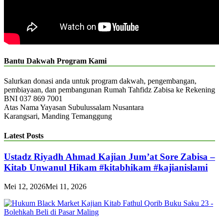
Bantu Dakwah Program Kami
Salurkan donasi anda untuk program dakwah, pengembangan,
pembiayaan, dan pembangunan Rumah Tahfidz Zabisa ke Rekening
BNI 037 869 7001
Atas Nama Yayasan Subulussalam Nusantara
Karangsari, Manding Temanggung
Latest Posts
Ustadz Riyadh Ahmad Kajian Jum’at Sore Zabisa –
Kitab Unwanul Hikam #kitabhikam #kajianislami
Mei 12, 2026
Mei 11, 2026