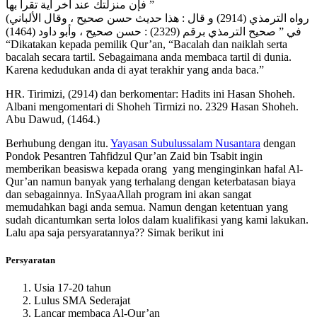
فإن منزلتك عند آخر آية تقرأ بها ”
(رواه الترمذي (2914) و قال : هذا حديث حسن صحيح ، وقال الألباني
في ” صحيح الترمذي برقم (2329) : حسن صحيح ، وأبو داود (1464)
“Dikatakan kepada pemilik Qur’an, “Bacalah dan naiklah serta
bacalah secara tartil. Sebagaimana anda membaca tartil di dunia.
Karena kedudukan anda di ayat terakhir yang anda baca.”
HR. Tirimizi, (2914) dan berkomentar: Hadits ini Hasan Shoheh.
Albani mengomentari di Shoheh Tirmizi no. 2329 Hasan Shoheh.
Abu Dawud, (1464.)
Berhubung dengan itu.
Yayasan Subulussalam Nusantara
dengan
Pondok Pesantren Tahfidzul Qur’an Zaid bin Tsabit ingin
memberikan beasiswa kepada orang yang menginginkan hafal Al-
Qur’an namun banyak yang terhalang dengan keterbatasan biaya
dan sebagainnya. InSyaaAllah program ini akan sangat
memudahkan bagi anda semua. Namun dengan ketentuan yang
sudah dicantumkan serta lolos dalam kualifikasi yang kami lakukan.
Lalu apa saja persyaratannya?? Simak berikut ini
Persyaratan
Usia 17-20 tahun
Lulus SMA Sederajat
Lancar membaca Al-Qur’an