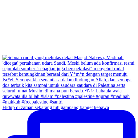
Hidup di zaman sekarang tuh gampang banget kebawa