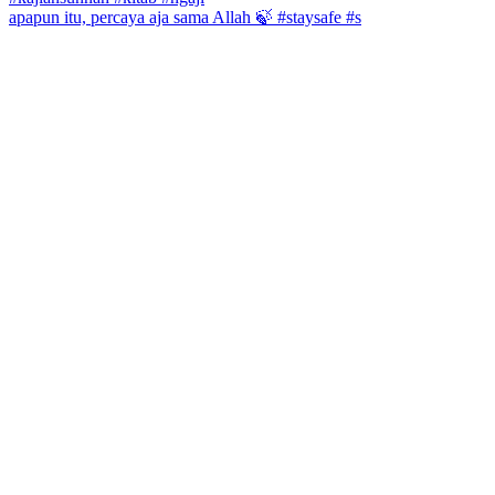
apapun itu, percaya aja sama Allah 🍃 #staysafe #s