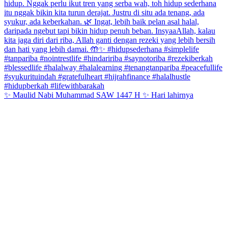
✨ Maulid Nabi Muhammad SAW 1447 H ✨ Hari lahirnya