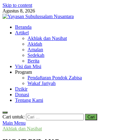
Skip to content
Agustus 8, 2026
Yayasan Subulussalam Nusantara
Beranda
Yayasan Subulussalam Nusantara – Rumah Tahfidz Zabisa (Zaid bin
Artikel
Tsabit) Temanggung – Tebar Manfaat untuk Ummat
Akhlak dan Nasihat
Akidah
Amalan
Sedekah
Berita
Visi dan Misi
Program
Pendaftaran Pondok Zabisa
Wakaf Jariyah
Dzikir
Donasi
Tentang Kami
Cari untuk:
Main Menu
Akhlak dan Nasihat