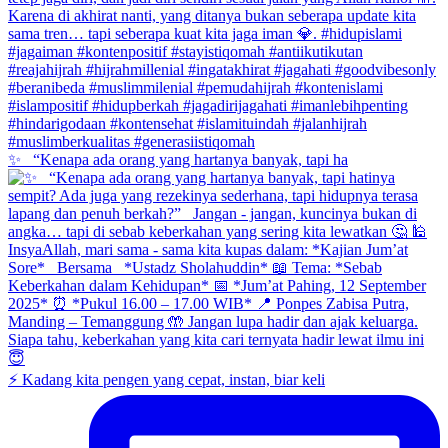
✨ _“Kenapa ada orang yang hartanya banyak, tapi ha
⚡ Kadang kita pengen yang cepat, instan, biar keli