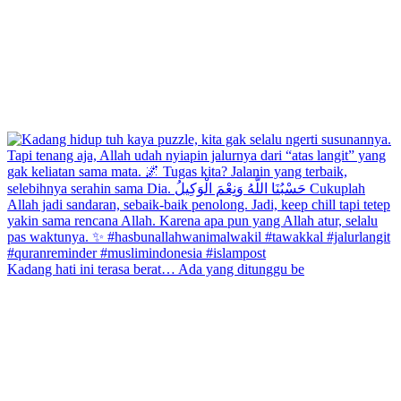
Kadang hati ini terasa berat… Ada yang ditunggu be