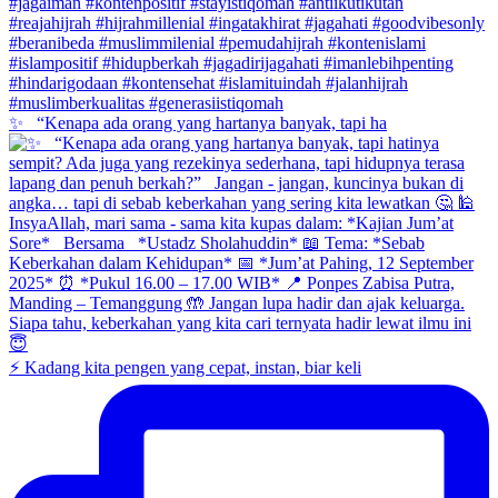
✨ _“Kenapa ada orang yang hartanya banyak, tapi ha
⚡ Kadang kita pengen yang cepat, instan, biar keli