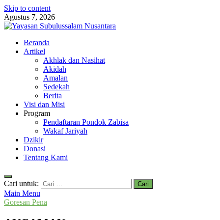
Skip to content
Agustus 7, 2026
Yayasan Subulussalam Nusantara
Beranda
Yayasan Subulussalam Nusantara – Rumah Tahfidz Zabisa (Zaid bin
Artikel
Tsabit) Temanggung – Tebar Manfaat untuk Ummat
Akhlak dan Nasihat
Akidah
Amalan
Sedekah
Berita
Visi dan Misi
Program
Pendaftaran Pondok Zabisa
Wakaf Jariyah
Dzikir
Donasi
Tentang Kami
Cari untuk:
Main Menu
Goresan Pena