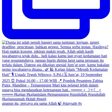
apapun itu, percaya aja sama Allah 🍃 #staysafe #s