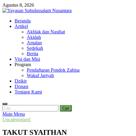
Skip
Agustus 8, 2026
to
content
Yayasan Subulussalam Nusantara
Beranda
Yayasan Subulussalam Nusantara – Rumah Tahfidz Zabisa (Zaid bin
Artikel
Tsabit) Temanggung – Tebar Manfaat untuk Ummat
Akhlak dan Nasihat
Akidah
Amalan
Sedekah
Berita
Visi dan Misi
Program
Pendaftaran Pondok Zabisa
Wakaf Jariyah
Dzikir
Donasi
Tentang Kami
Cari
untuk:
Main Menu
Uncategorized
TAKUT SYAITHAN