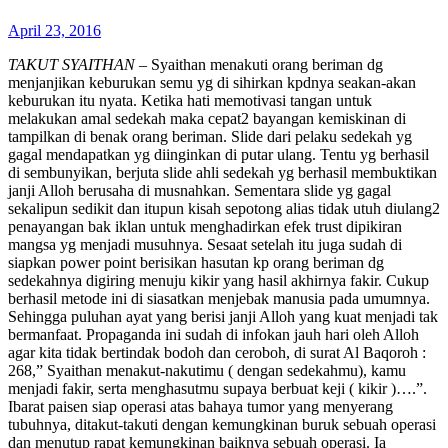
April 23, 2016
TAKUT SYAITHAN
– Syaithan menakuti orang beriman dg
menjanjikan keburukan semu yg di sihirkan kpdnya seakan-akan
keburukan itu nyata. Ketika hati memotivasi tangan untuk
melakukan amal sedekah maka cepat2 bayangan kemiskinan di
tampilkan di benak orang beriman. Slide dari pelaku sedekah yg
gagal mendapatkan yg diinginkan di putar ulang. Tentu yg berhasil
di sembunyikan, berjuta slide ahli sedekah yg berhasil membuktikan
janji Alloh berusaha di musnahkan. Sementara slide yg gagal
sekalipun sedikit dan itupun kisah sepotong alias tidak utuh diulang2
penayangan bak iklan untuk menghadirkan efek trust dipikiran
mangsa yg menjadi musuhnya. Sesaat setelah itu juga sudah di
siapkan power point berisikan hasutan kp orang beriman dg
sedekahnya digiring menuju kikir yang hasil akhirnya fakir. Cukup
berhasil metode ini di siasatkan menjebak manusia pada umumnya.
Sehingga puluhan ayat yang berisi janji Alloh yang kuat menjadi tak
bermanfaat. Propaganda ini sudah di infokan jauh hari oleh Alloh
agar kita tidak bertindak bodoh dan ceroboh, di surat Al Baqoroh :
268,” Syaithan menakut-nakutimu ( dengan sedekahmu), kamu
menjadi fakir, serta menghasutmu supaya berbuat keji ( kikir )….”.
Ibarat paisen siap operasi atas bahaya tumor yang menyerang
tubuhnya, ditakut-takuti dengan kemungkinan buruk sebuah operasi
dan menutup rapat kemungkinan baiknya sebuah operasi. Ia