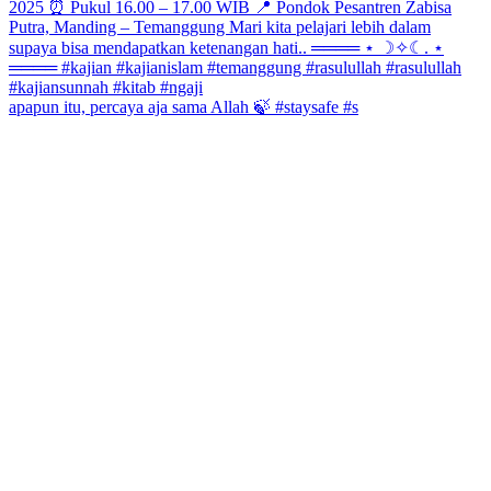
apapun itu, percaya aja sama Allah 🍃 #staysafe #s