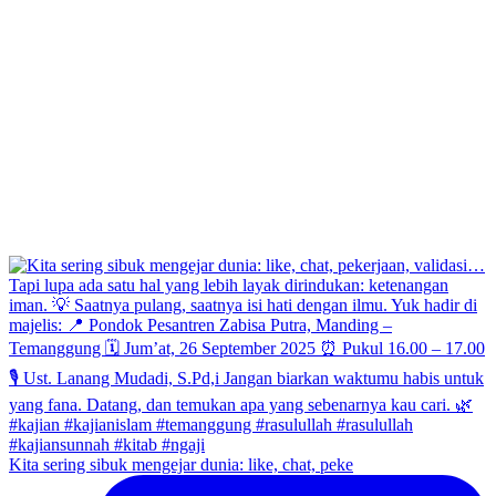
Kita sering sibuk mengejar dunia: like, chat, peke