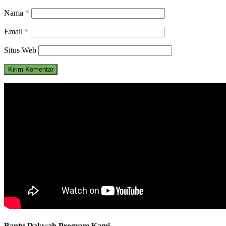
Nama
*
Email
*
Situs Web
Bantu Dakwah Program Kami