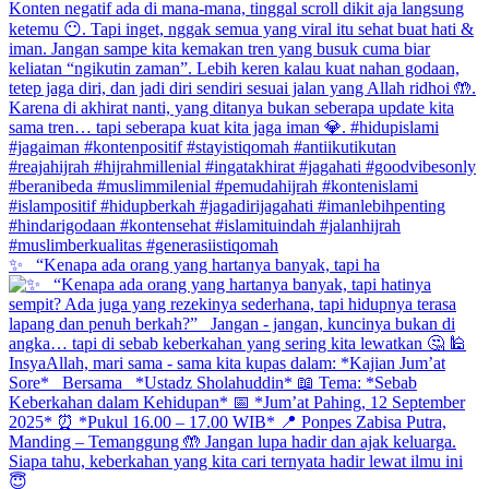
✨ _“Kenapa ada orang yang hartanya banyak, tapi ha