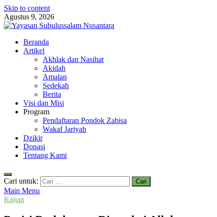
Skip to content
Agustus 9, 2026
Yayasan Subulussalam Nusantara
Beranda
Yayasan Subulussalam Nusantara – Rumah Tahfidz Zabisa (Zaid bin
Artikel
Tsabit) Temanggung – Tebar Manfaat untuk Ummat
Akhlak dan Nasihat
Akidah
Amalan
Sedekah
Berita
Visi dan Misi
Program
Pendaftaran Pondok Zabisa
Wakaf Jariyah
Dzikir
Donasi
Tentang Kami
Cari untuk:
Main Menu
Kajian