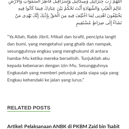
اللَّهُمَّ رَبَّ جِبْرَائِيلَ وَمِيكَائِيلَ وَإِسْرَافِيلَ فَاطِرَ السَّمَوَاتِ وَالأَرْضِ
عَالِمَ الْغَيْبِ وَالشَّهَادَةِ أَنْتَ تَحْكُمُ بَيْنَ عِبَادِكَ فِيمَا كَانُوا فِيهِ
يَخْتَلِفُونَ اهْدِنِى لِمَا اخْتُلِفَ فِيهِ مِنَ الْحَقِّ بِإِذْنِكَ إِنَّكَ تَهْدِى مَنْ
تَشَاءُ إِلَى صِرَاطٍ مُسْتَقِيمٍ
“Ya Allah, Rabb Jibril, Mikail dan Israfil, pencipta langit
dan bumi, yang mengetahui yang ghaib dan nampak,
sesungguhnya engkau yang menghukumi di antara
hamba-Mu ketika mereka berselisih. Tunjukilah aku
kepada kebenaran dengan izin-Mu. Sesungguhnya
Engkaulah yang memberi petunjuk pada siapa saja yang
Engkau kehendaki ke jalan yang lurus.”
RELATED POSTS
Artikel: Pelaksanaan ANBK di PKBM Zaid bin Tsabit