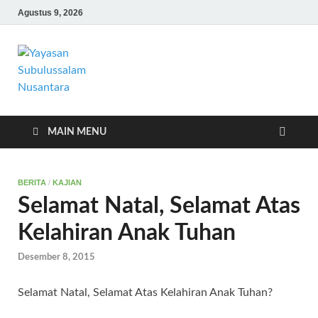
Agustus 9, 2026
Yayasan
Yayasan Subulussalam Nusantara –
Rumah Tahfidz Zabisa (Zaid bin Tsabit)
Subulussalam
Temanggung – Tebar Manfaat untuk
Ummat
Nusantara
MAIN MENU
BERITA
/
KAJIAN
Selamat Natal, Selamat Atas
Kelahiran Anak Tuhan
Desember 8, 2015
Selamat Natal, Selamat Atas Kelahiran Anak Tuhan?