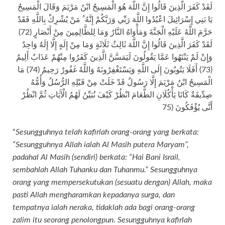
لَقَدْ كَفَرَ الَّذِينَ قَالُوا إِنَّ اللَّهَ هُوَ الْمَسِيحُ ابْنُ مَرْيَمَ وَقَالَ الْمَسِيحُ
يَا بَنِي إِسْرَائِيلَ اعْبُدُوا اللَّهَ رَبِّي وَرَبَّكُمْ إِنَّهُ ُ مَنْ يُشْرِكْ بِاللَّهِ فَقَدْ
حَرَّمَ اللَّهُ عَلَيْهِ الْجَنَّةَ وَمَأْوَاهُ النَّارُ وَمَا لِلظَّالِمِينَ مِنْ أَنْصَارٍ (72)
لَقَدْ كَفَرَ الَّذِينَ قَالُوا إِنَّ اللَّهَ ثَالِثُ ثَلَاثَةٍ وَمَا مِنْ إِلَهٍ إِلَّا إِلَهٌ وَاحِدٌ
وَإِنْ لَمْ يَنْتَهُوا عَمَّا يَقُولُونَ لَيَمَسَّنَّ الَّذِينَ كَفَرُوا مِنْهُمْ عَذَابٌ أَلِيمٌ
(73) أَفَلَا يَتُوبُونَ إِلَى اللَّهِ وَيَسْتَغْفِرُونَهُ وَاللَّهُ غَفُورٌ رَحِيمٌ (74) مَا
الْمَسِيحُ ابْنُ مَرْيَمَ إِلَّا رَسُولٌ قَدْ خَلَتْ مِنْ قَبْلِهِ الرُّسُلُ وَأُمُّهُ
صِدِّيقَةٌ كَانَا يَأْكُلَانِ الطَّعَامَ انْظُرْ كَيْفَ نُبَيِّنُ لَهُمُ الْآَيَاتِ ثُمَّ انْظُرْ
أَنَّى يُؤْفَكُونَ (75
“
Sesungguhnya telah kafirlah orang-orang yang berkata:
“Sesungguhnya Allah ialah Al Masih putera Maryam”,
padahal Al Masih (sendiri) berkata: “Hai Bani Israil,
sembahlah Allah Tuhanku dan Tuhanmu.” Sesungguhnya
orang yang mempersekutukan (sesuatu dengan) Allah, maka
pasti Allah mengharamkan kepadanya surga, dan
tempatnya ialah neraka, tidaklah ada bagi orang-orang
zalim itu seorang penolongpun. Sesungguhnya kafirlah