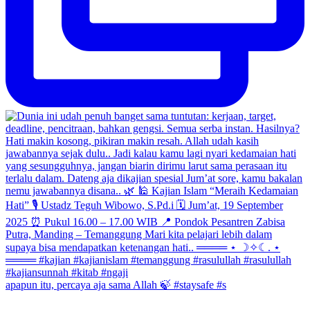
apapun itu, percaya aja sama Allah 🍃 #staysafe #s