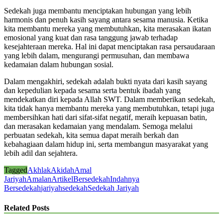
Sedekah juga membantu menciptakan hubungan yang lebih
harmonis dan penuh kasih sayang antara sesama manusia. Ketika
kita membantu mereka yang membutuhkan, kita merasakan ikatan
emosional yang kuat dan rasa tanggung jawab terhadap
kesejahteraan mereka. Hal ini dapat menciptakan rasa persaudaraan
yang lebih dalam, mengurangi permusuhan, dan membawa
kedamaian dalam hubungan sosial.
Dalam mengakhiri, sedekah adalah bukti nyata dari kasih sayang
dan kepedulian kepada sesama serta bentuk ibadah yang
mendekatkan diri kepada Allah SWT. Dalam memberikan sedekah,
kita tidak hanya membantu mereka yang membutuhkan, tetapi juga
membersihkan hati dari sifat-sifat negatif, meraih kepuasan batin,
dan merasakan kedamaian yang mendalam. Semoga melalui
perbuatan sedekah, kita semua dapat meraih berkah dan
kebahagiaan dalam hidup ini, serta membangun masyarakat yang
lebih adil dan sejahtera.
Tagged
Akhlak
Akidah
Amal
Jariyah
Amalan
Artikel
Bersedekah
Indahnya
Bersedekah
jariyah
sedekah
Sedekah Jariyah
Related Posts