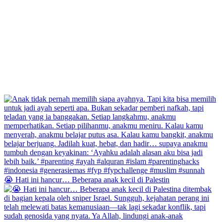
😭 Hati ini hancur… Beberapa anak kecil di Palestin