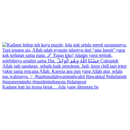
Kadang hati ini terasa berat… Ada yang ditunggu be