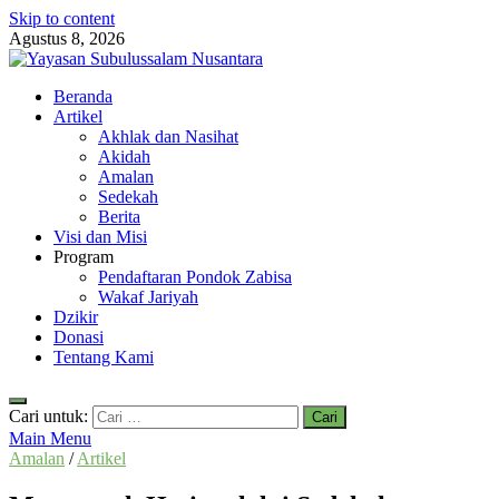
Skip to content
Agustus 8, 2026
Yayasan Subulussalam Nusantara
Beranda
Yayasan Subulussalam Nusantara – Rumah Tahfidz Zabisa (Zaid bin
Artikel
Tsabit) Temanggung – Tebar Manfaat untuk Ummat
Akhlak dan Nasihat
Akidah
Amalan
Sedekah
Berita
Visi dan Misi
Program
Pendaftaran Pondok Zabisa
Wakaf Jariyah
Dzikir
Donasi
Tentang Kami
Cari untuk:
Main Menu
Amalan
/
Artikel