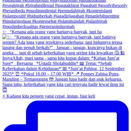
✨ _“Kenapa ada orang yang hartanya banyak, tapi ha
⚡ Kadang kita pengen yang cepat, instan, biar keli