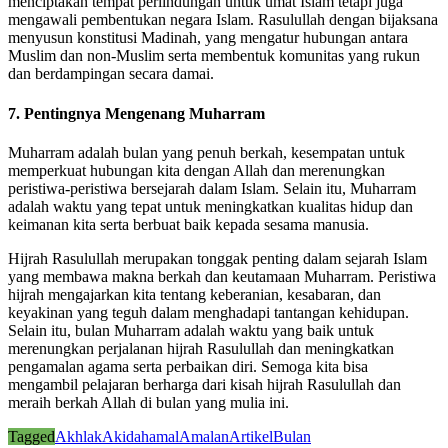
menciptakan tempat perlindungan untuk umat Islam tetapi juga
mengawali pembentukan negara Islam. Rasulullah dengan bijaksana
menyusun konstitusi Madinah, yang mengatur hubungan antara
Muslim dan non-Muslim serta membentuk komunitas yang rukun
dan berdampingan secara damai.
7. Pentingnya Mengenang Muharram
Muharram adalah bulan yang penuh berkah, kesempatan untuk
memperkuat hubungan kita dengan Allah dan merenungkan
peristiwa-peristiwa bersejarah dalam Islam. Selain itu, Muharram
adalah waktu yang tepat untuk meningkatkan kualitas hidup dan
keimanan kita serta berbuat baik kepada sesama manusia.
Hijrah Rasulullah merupakan tonggak penting dalam sejarah Islam
yang membawa makna berkah dan keutamaan Muharram. Peristiwa
hijrah mengajarkan kita tentang keberanian, kesabaran, dan
keyakinan yang teguh dalam menghadapi tantangan kehidupan.
Selain itu, bulan Muharram adalah waktu yang baik untuk
merenungkan perjalanan hijrah Rasulullah dan meningkatkan
pengamalan agama serta perbaikan diri. Semoga kita bisa
mengambil pelajaran berharga dari kisah hijrah Rasulullah dan
meraih berkah Allah di bulan yang mulia ini.
Tagged
Akhlak
Akidah
amal
Amalan
Artikel
Bulan