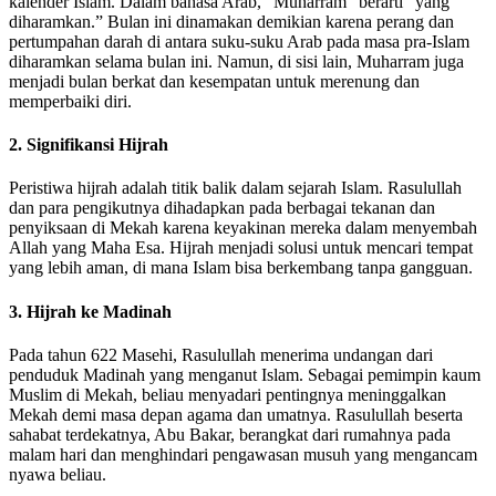
kalender Islam. Dalam bahasa Arab, “Muharram” berarti “yang
diharamkan.” Bulan ini dinamakan demikian karena perang dan
pertumpahan darah di antara suku-suku Arab pada masa pra-Islam
diharamkan selama bulan ini. Namun, di sisi lain, Muharram juga
menjadi bulan berkat dan kesempatan untuk merenung dan
memperbaiki diri.
2. Signifikansi Hijrah
Peristiwa hijrah adalah titik balik dalam sejarah Islam. Rasulullah
dan para pengikutnya dihadapkan pada berbagai tekanan dan
penyiksaan di Mekah karena keyakinan mereka dalam menyembah
Allah yang Maha Esa. Hijrah menjadi solusi untuk mencari tempat
yang lebih aman, di mana Islam bisa berkembang tanpa gangguan.
3. Hijrah ke Madinah
Pada tahun 622 Masehi, Rasulullah menerima undangan dari
penduduk Madinah yang menganut Islam. Sebagai pemimpin kaum
Muslim di Mekah, beliau menyadari pentingnya meninggalkan
Mekah demi masa depan agama dan umatnya. Rasulullah beserta
sahabat terdekatnya, Abu Bakar, berangkat dari rumahnya pada
malam hari dan menghindari pengawasan musuh yang mengancam
nyawa beliau.