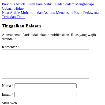
Navigasi
Previous Article
Kisah Para Nabi: Teladan dalam Menghadapi
Cobaan Hidup.
pos
Next Article
Muharram dan Ashura: Menelusuri Pesan Perlawanan
Terhadap Tirani
Tinggalkan Balasan
Alamat email Anda tidak akan dipublikasikan.
Ruas yang wajib
ditandai
*
Komentar
*
Nama
*
Email
*
Situs Web