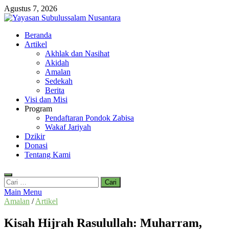
Skip
Agustus 7, 2026
to
content
Yayasan Subulussalam Nusantara
Beranda
Yayasan Subulussalam Nusantara – Rumah Tahfidz Zabisa (Zaid bin
Artikel
Tsabit) Temanggung – Tebar Manfaat untuk Ummat
Akhlak dan Nasihat
Akidah
Amalan
Sedekah
Berita
Visi dan Misi
Program
Pendaftaran Pondok Zabisa
Wakaf Jariyah
Dzikir
Donasi
Tentang Kami
Cari
untuk:
Main Menu
Amalan
/
Artikel
Kisah Hijrah Rasulullah: Muharram,