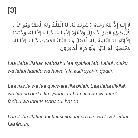
[3]
لاَ إِلَـهَ إِلاَّ اللهُ وَحْدَهُ لاَ شَرِيْكَ لَهُ، لَهُ الْمُلْكُ وَلَهُ الْحَمْدُ وَهُوَ عَلَى
كُلِّ شَيْءٍ قَدِيْرُ. لاَ حَوْلَ وَلاَ قُوَّةَ إِلاَّ بِاللهِ، لاَ إِلَـهَ إِلاَّ اللهُ، وَلاَ نَعْبُدُ
إِلاَّ إِيَّاهُ، لَهُ النِّعْمَةُ وَلَهُ الْفَضْلُ وَلَهُ الثَّنَاءُ الْحَسَنُ، لاَ إِلَـهَ إِلاَّ اللهُ
مُخْلِصِيْنَ لَهُ الدِّيْنَ وَلَوْ كَرِهَ الْكَافِرُوْنَ
Laa ilaha illallah wahdahu laa syarika lah. Lahul mulku
wa lahul hamdu wa huwa ‘ala kulli syai-in qodiir.
Laa hawla wa laa quwwata illa billah. Laa ilaha illallah
wa laa na’budu illa iyyaah. Lahun ni’mah wa lahul
fadhlu wa lahuts tsanaaul hasan.
Laa ilaha illallah mukhlishiina lahud diin wa law karihal
kaafiruun.