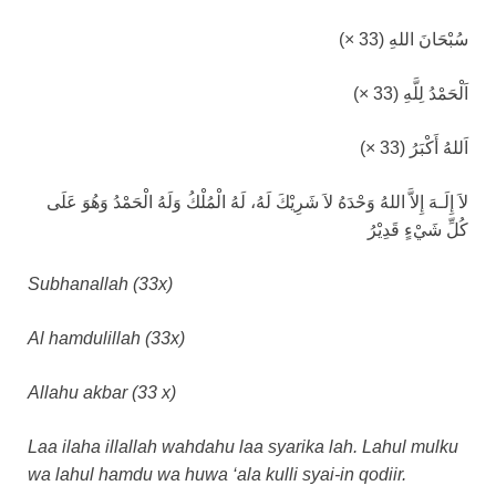
سُبْحَانَ اللهِ (33 ×)
اَلْحَمْدُ لِلَّهِ (33 ×)
اَللهُ أَكْبَرُ (33 ×)
لاَ إِلَـهَ إِلاَّ اللهُ وَحْدَهُ لاَ شَرِيْكَ لَهُ، لَهُ الْمُلْكُ وَلَهُ الْحَمْدُ وَهُوَ عَلَى
كُلِّ شَيْءٍ قَدِيْرُ
Subhanallah (33x)
Al hamdulillah (33x)
Allahu akbar (33 x)
Laa ilaha illallah wahdahu laa syarika lah. Lahul mulku
wa lahul hamdu wa huwa ‘ala kulli syai-in qodiir.