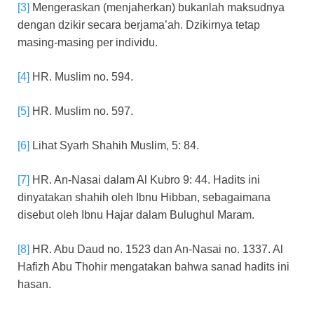
[3]
Mengeraskan (menjaherkan) bukanlah maksudnya
dengan dzikir secara berjama’ah. Dzikirnya tetap
masing-masing per individu.
[4]
HR. Muslim no. 594.
[5]
HR. Muslim no. 597.
[6]
Lihat Syarh Shahih Muslim, 5: 84.
[7]
HR. An-Nasai dalam Al Kubro 9: 44. Hadits ini
dinyatakan shahih oleh Ibnu Hibban, sebagaimana
disebut oleh Ibnu Hajar dalam Bulughul Maram.
[8]
HR. Abu Daud no. 1523 dan An-Nasai no. 1337. Al
Hafizh Abu Thohir mengatakan bahwa sanad hadits ini
hasan.