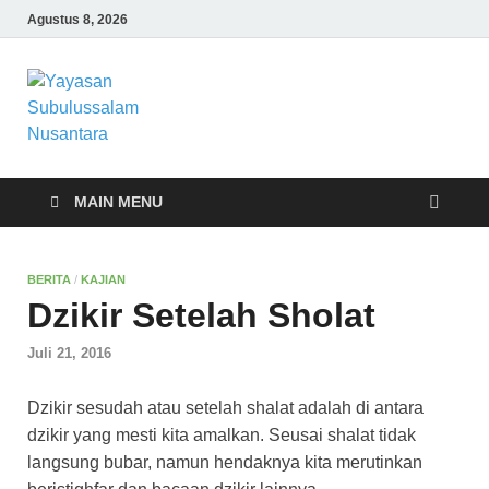
Agustus 8, 2026
Yayasan
Yayasan Subulussalam Nusantara –
Rumah Tahfidz Zabisa (Zaid bin Tsabit)
Subulussalam
Temanggung – Tebar Manfaat untuk
Ummat
Nusantara
MAIN MENU
BERITA
/
KAJIAN
Dzikir Setelah Sholat
Juli 21, 2016
Dzikir sesudah atau setelah shalat adalah di antara
dzikir yang mesti kita amalkan. Seusai shalat tidak
langsung bubar, namun hendaknya kita merutinkan