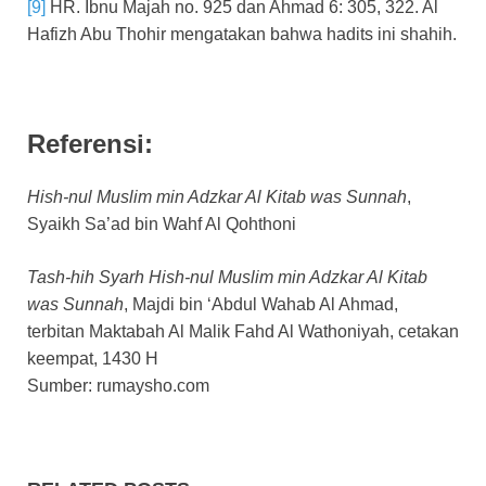
[9]
HR. Ibnu Majah no. 925 dan Ahmad 6: 305, 322. Al
Hafizh Abu Thohir mengatakan bahwa hadits ini shahih.
Referensi:
Hish-nul Muslim
min Adzkar Al Kitab was Sunnah
,
Syaikh Sa’ad bin Wahf Al Qohthoni
Tash-hih Syarh Hish-nul Muslim min Adzkar Al Kitab
was Sunnah
, Majdi bin ‘Abdul Wahab Al Ahmad,
terbitan Maktabah Al Malik Fahd Al Wathoniyah, cetakan
keempat, 1430 H
Sumber: rumaysho.com