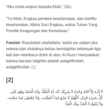
“Aku minta ampun kepada Allah,” (3x).
“Ya Allah, Engkau pemberi keselamatan, dan dariMu
keselamatan, Maha Suci Engkau, wahai Tuhan Yang
Pemilik Keagungan dan Kemuliaan.”
Faedah
: Rasulullah
shallallahu ‘alaihi
wa sallam
jika
selesai dari shalatnya beliau beristighfar sebanyak tiga
kali dan membaca dzikir di atas. Al Auza’i menyatakan
bahwa bacaan istighfar adalah
astaghfirullah
,
astaghfirullah
.
[1]
[2]
لاَ إِلَـهَ إِلاَّ اللهُ وَحْدَهُ لاَ شَرِيْكَ لَهُ، لَهُ الْمُلْكُ وَلَهُ الْحَمْدُ وَهُوَ عَلَى
كُلِّ شَيْءٍ قَدِيْرُ، اَللَّهُمَّ لاَ مَانِعَ لِمَا أَعْطَيْتَ، وَلاَ مُعْطِيَ لِمَا مَنَعْتَ،
وَلاَ يَنْفَعُ ذَا الْجَدِّ مِنْكَ الْجَدُّ