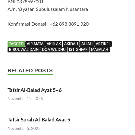
BNI 0378697001
A/n. Yayasan Subulussalam Nusantara
Konfirmasi Donasi : +62 898 8891 920
TAGGED
AIR MATA
AKHLAK
AKIDAH
ALLAH
ARTIKEL
BIRUL WALIDAIN
DOA WUDHU
ISTIGHFAR
MASALAH
RELATED POSTS
Tafsir Al-Balad Ayat 5–6
November 12, 2025
Tafsir Surah Al-Balad Ayat 5
November 5, 2025