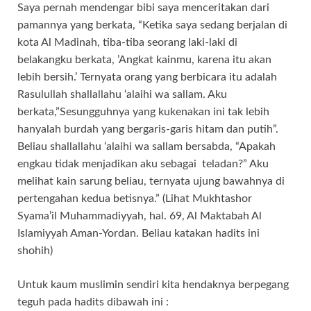
Saya pernah mendengar bibi saya menceritakan dari
pamannya yang berkata, “Ketika saya sedang berjalan di
kota Al Madinah, tiba-tiba seorang laki-laki di
belakangku berkata, ’Angkat kainmu, karena itu akan
lebih bersih.’ Ternyata orang yang berbicara itu adalah
Rasulullah shallallahu ‘alaihi wa sallam. Aku
berkata,”Sesungguhnya yang kukenakan ini tak lebih
hanyalah burdah yang bergaris-garis hitam dan putih”.
Beliau shallallahu ‘alaihi wa sallam bersabda, “Apakah
engkau tidak menjadikan aku sebagai teladan?” Aku
melihat kain sarung beliau, ternyata ujung bawahnya di
pertengahan kedua betisnya.” (Lihat Mukhtashor
Syama’il Muhammadiyyah, hal. 69, Al Maktabah Al
Islamiyyah Aman-Yordan. Beliau katakan hadits ini
shohih)
Untuk kaum muslimin sendiri kita hendaknya berpegang
teguh pada hadits dibawah ini :