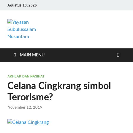
Agustus 10, 2026
Yayasan
Yayasan Subulussalam Nusantara –
Rumah Tahfidz Zabisa (Zaid bin Tsabit)
Subulussalam
Temanggung – Tebar Manfaat untuk
Ummat
Nusantara
MAIN MENU
AKHLAK DAN NASIHAT
Celana Cingkrang simbol
Terorisme?
November 12, 2019