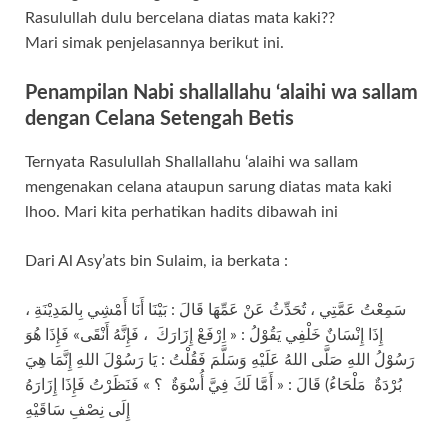
Rasulullah dulu bercelana diatas mata kaki??
Mari simak penjelasannya berikut ini.
Penampilan Nabi shallallahu ‘alaihi wa sallam
dengan Celana Setengah Betis
Ternyata Rasulullah Shallallahu ‘alaihi wa sallam
mengenakan celana ataupun sarung diatas mata kaki
lhoo. Mari kita perhatikan hadits dibawah ini
Dari Al Asy’ats bin Sulaim, ia berkata :
سَمِعْتُ عَمَّتِي ، تُحَدِّثُ عَنْ عَمِّهَا قَالَ : بَيْنَا أَنَا أَمْشِي بِالمَدِيْنَةِ ،
إِذَا إِنْسَانٌ خَلْفِي يَقُوْلُ : « اِرْفَعْ إِزَارَكَ ، فَإِنَّهُ أَنْقَى» فَإِذَا هُوَ
رَسُوْلُ اللهِ صَلَّى اللهُ عَلَيْهِ وَسَلَّمَ فَقُلْتُ : يَا رَسُوْلَ اللهِ إِنَّمَا هِيَ
بُرْدَةٌ مَلْحَاءُ) قَالَ : « أَمَّا لَكَ فِيَّ أُسْوَةٌ ؟ » فَنَظَرْتُ فَإِذَا إِزَارَهُ
إِلَى نِصْفِ سَاقَيْهِ