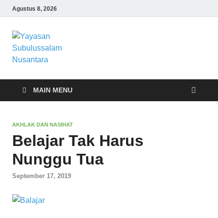
Agustus 8, 2026
Yayasan
Yayasan Subulussalam Nusantara –
Rumah Tahfidz Zabisa (Zaid bin Tsabit)
Subulussalam
Temanggung – Tebar Manfaat untuk
Ummat
Nusantara
MAIN MENU
AKHLAK DAN NASIHAT
Belajar Tak Harus
Nunggu Tua
September 17, 2019