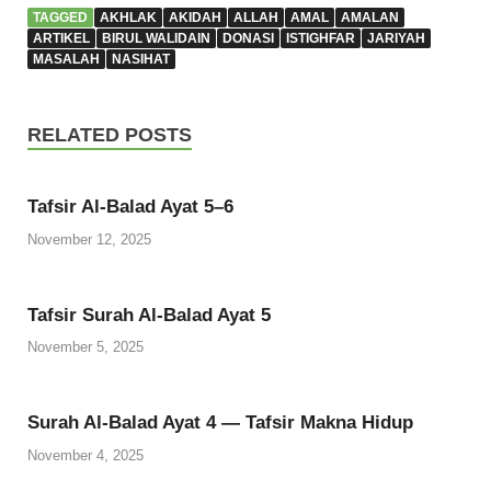
TAGGED
AKHLAK
AKIDAH
ALLAH
AMAL
AMALAN
ARTIKEL
BIRUL WALIDAIN
DONASI
ISTIGHFAR
JARIYAH
MASALAH
NASIHAT
RELATED POSTS
Tafsir Al-Balad Ayat 5–6
November 12, 2025
Tafsir Surah Al-Balad Ayat 5
November 5, 2025
Surah Al-Balad Ayat 4 — Tafsir Makna Hidup
November 4, 2025