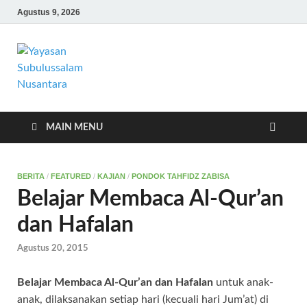
Agustus 9, 2026
Yayasan
Yayasan Subulussalam Nusantara –
Rumah Tahfidz Zabisa (Zaid bin Tsabit)
Subulussalam
Temanggung – Tebar Manfaat untuk
Ummat
Nusantara
MAIN MENU
BERITA
/
FEATURED
/
KAJIAN
/
PONDOK TAHFIDZ ZABISA
Belajar Membaca Al-Qur’an
dan Hafalan
Agustus 20, 2015
Belajar Membaca Al-Qur’an dan Hafalan
untuk anak-
anak, dilaksanakan setiap hari (kecuali hari Jum’at) di