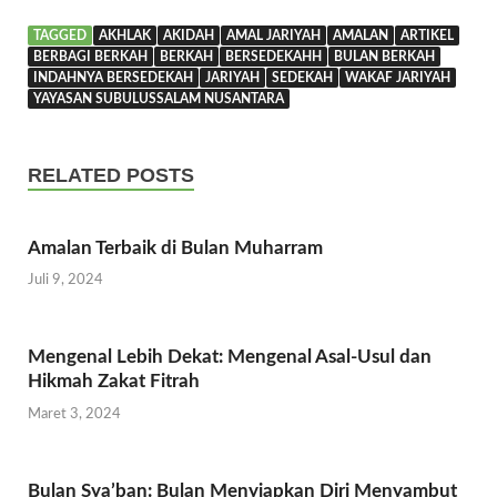
TAGGED
AKHLAK
AKIDAH
AMAL JARIYAH
AMALAN
ARTIKEL
BERBAGI BERKAH
BERKAH
BERSEDEKAHH
BULAN BERKAH
INDAHNYA BERSEDEKAH
JARIYAH
SEDEKAH
WAKAF JARIYAH
YAYASAN SUBULUSSALAM NUSANTARA
RELATED POSTS
Amalan Terbaik di Bulan Muharram
Juli 9, 2024
Mengenal Lebih Dekat: Mengenal Asal-Usul dan
Hikmah Zakat Fitrah
Maret 3, 2024
Bulan Sya’ban: Bulan Menyiapkan Diri Menyambut