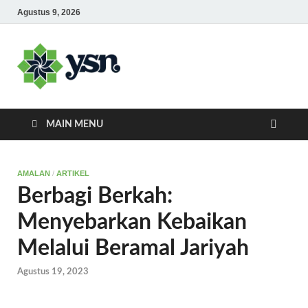
Agustus 9, 2026
Yayasan
Yayasan Subulussalam Nusantara –
Rumah Tahfidz Zabisa (Zaid bin Tsabit)
Subulussalam
Temanggung – Tebar Manfaat untuk
Ummat
Nusantara
MAIN MENU
AMALAN
/
ARTIKEL
Berbagi Berkah:
Menyebarkan Kebaikan
Melalui Beramal Jariyah
Agustus 19, 2023