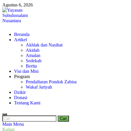
Skip
Agustus 6, 2026
to
content
Yayasan Subulussalam Nusantara
Beranda
Yayasan Subulussalam Nusantara – Rumah Tahfidz Zabisa (Zaid bin
Artikel
Tsabit) Temanggung – Tebar Manfaat untuk Ummat
Akhlak dan Nasihat
Akidah
Amalan
Sedekah
Berita
Visi dan Misi
Program
Pendaftaran Pondok Zabisa
Wakaf Jariyah
Dzikir
Donasi
Tentang Kami
Cari
untuk:
Main Menu
Kajian