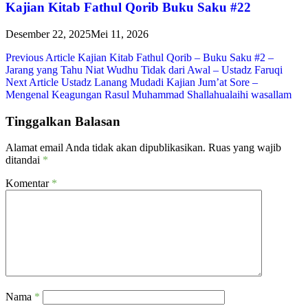
Kajian Kitab Fathul Qorib Buku Saku #22
Desember 22, 2025
Mei 11, 2026
Navigasi
Previous Article
Kajian Kitab Fathul Qorib – Buku Saku #2 –
Jarang yang Tahu Niat Wudhu Tidak dari Awal – Ustadz Faruqi
pos
Next Article
Ustadz Lanang Mudadi Kajian Jum’at Sore –
Mengenal Keagungan Rasul Muhammad Shallahualaihi wasallam
Tinggalkan Balasan
Alamat email Anda tidak akan dipublikasikan.
Ruas yang wajib
ditandai
*
Komentar
*
Nama
*