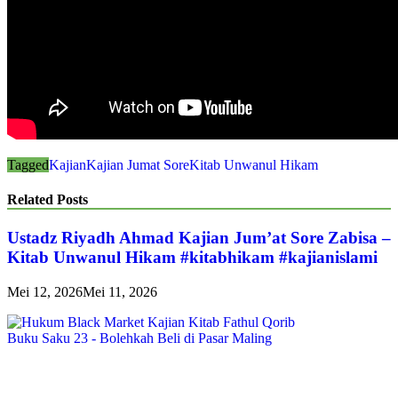
Tagged
Kajian
Kajian Jumat Sore
Kitab Unwanul Hikam
Related Posts
Ustadz Riyadh Ahmad Kajian Jum’at Sore Zabisa –
Kitab Unwanul Hikam #kitabhikam #kajianislami
Mei 12, 2026
Mei 11, 2026