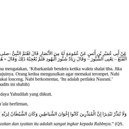
عَنْ أَبِى عُمَيْرِ بْنِ أَنَسٍ عَنْ عُمُومَةٍ لَهُ مِنَ الأَنْصَارِ قَالَ اهْتَمَّ النَّبِىُّ -صلى ا
الْقُنْعُ – يَعْنِى الشَّبُّورَ – وَقَالَ زِيَادٌ شَبُّورَ الْيَهُودِ فَلَمْ يُعْجِبْهُ ذَلِكَ وَقَالَ « ه
mengatakan, ‘Kibarkanlah bendera ketika waktu shalat tiba. Jika
etujuinya. Orang kedua mengusulkan agar memakai terompet. Nabi
ai lonceng. Nabi berkomentar, ‘Itu adalah perilaku Nasrani.’
dits ini shahih)
daya Yahudilah yang diikuti.
a’ala
berfirman,
وَلَا تُبَذِّرْ تَبْذِيرًا إِنَّ الْمُبَذِّرِينَ كَانُوا إِخْوَانَ الشَّيَاطِينِ وَكَانَ الشَّيْطَانُ لِرَبِّهِ 
itan dan syaitan itu adalah sangat ingkar kepada Rabbnya.
” (QS.