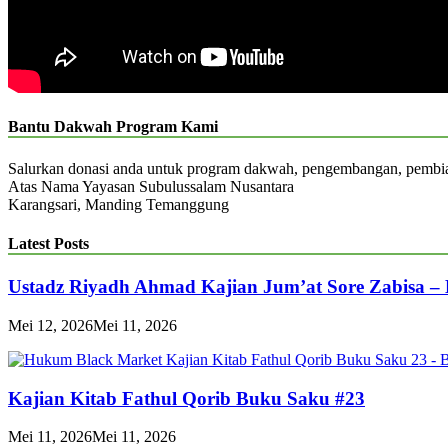
Bantu Dakwah Program Kami
Salurkan donasi anda untuk program dakwah, pengembangan, pemb
Atas Nama Yayasan Subulussalam Nusantara
Karangsari, Manding Temanggung
Latest Posts
Ustadz Riyadh Ahmad Kajian Jum’at Sore Zabisa –
Mei 12, 2026
Mei 11, 2026
Kajian Kitab Fathul Qorib Buku Saku #23
Mei 11, 2026
Mei 11, 2026