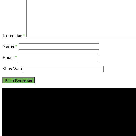
Komentar
*
Nama
*
Email
*
Situs Web