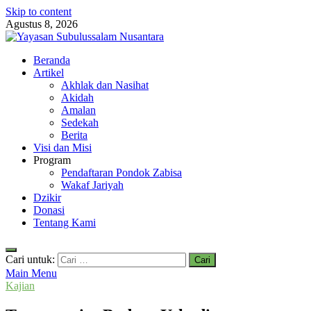
Skip to content
Agustus 8, 2026
Yayasan Subulussalam Nusantara
Beranda
Yayasan Subulussalam Nusantara – Rumah Tahfidz Zabisa (Zaid bin
Artikel
Akhlak dan Nasihat
Akidah
Amalan
Sedekah
Berita
Visi dan Misi
Program
Pendaftaran Pondok Zabisa
Wakaf Jariyah
Dzikir
Donasi
Tentang Kami
Cari untuk:
Main Menu
Kajian