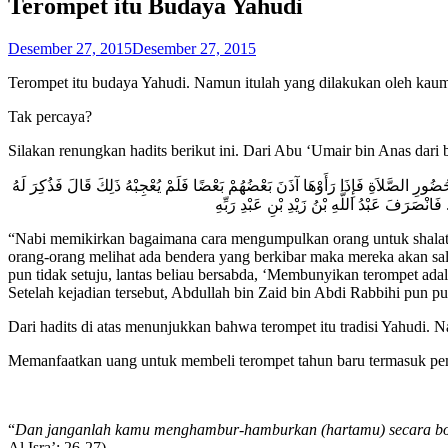
Terompet itu Budaya Yahudi
Desember 27, 2015
Desember 27, 2015
Terompet itu budaya Yahudi. Namun itulah yang dilakukan oleh kau
Tak percaya?
Silakan renungkan hadits berikut ini. Dari Abu ‘Umair bin Anas dari
 الصَّلاَةِ فَإِذَا رَأَوْهَا آذَنَ بَعْضُهُمْ بَعْضًا فَلَمْ يُعْجِبْهُ ذَلِكَ قَالَ فَذُكِرَ لَهُ
نْصَرَفَ عَبْدُ اللَّهِ بْنُ زَيْدِ بْنِ عَبْدِ رَبِّهِ
“Nabi memikirkan bagaimana cara mengumpulkan orang untuk shalat b
orang-orang melihat ada bendera yang berkibar maka mereka akan s
pun tidak setuju, lantas beliau bersabda, ‘Membunyikan terompet ada
Setelah kejadian tersebut, Abdullah bin Zaid bin Abdi Rabbihi pun 
Dari hadits di atas menunjukkan bahwa terompet itu tradisi Yahudi. 
Memanfaatkan uang untuk membeli terompet tahun baru termasuk pem
“
Dan janganlah kamu menghambur-hamburkan (hartamu) secara bo
Al Isra’: 26-27).