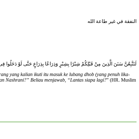
النفقة في غير طاعة الله
لَتَتَّبِعُنَّ سَنَنَ الَّذِينَ مِنْ قَبْلِكُمْ شِبْرًا بِشِبْرٍ وَذِرَاعًا بِذِرَاعٍ حَتَّى لَوْ دَخَل ».
ang yang kalian ikuti itu masuk ke lubang dhob (yang penuh lika-
 dan Nashrani?” Beliau menjawab, “Lantas siapa lagi?
” (HR. Muslim