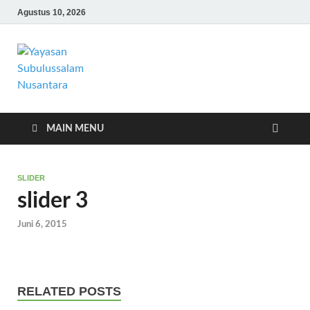
Agustus 10, 2026
Yayasan
Yayasan Subulussalam Nusantara –
Rumah Tahfidz Zabisa (Zaid bin Tsabit)
Subulussalam
Temanggung – Tebar Manfaat untuk
Ummat
Nusantara
MAIN MENU
SLIDER
slider 3
Juni 6, 2015
RELATED POSTS