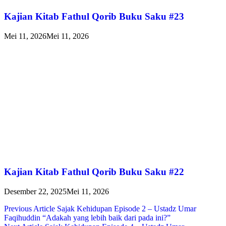
Kajian Kitab Fathul Qorib Buku Saku #23
Mei 11, 2026
Mei 11, 2026
Kajian Kitab Fathul Qorib Buku Saku #22
Desember 22, 2025
Mei 11, 2026
Navigasi
Previous Article
Sajak Kehidupan Episode 2 – Ustadz Umar
Faqihuddin “Adakah yang lebih baik dari pada ini?”
pos