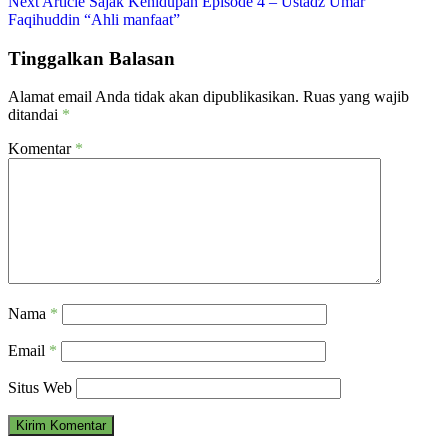
Next Article
Sajak Kehidupan Episode 4 – Ustadz Umar
Faqihuddin “Ahli manfaat”
Tinggalkan Balasan
Alamat email Anda tidak akan dipublikasikan.
Ruas yang wajib
ditandai
*
Komentar
*
Nama
*
Email
*
Situs Web