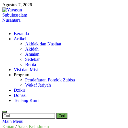
Skip
Agustus 7, 2026
to
content
Yayasan Subulussalam Nusantara
Beranda
Yayasan Subulussalam Nusantara – Rumah Tahfidz Zabisa (Zaid bin
Artikel
Tsabit) Temanggung – Tebar Manfaat untuk Ummat
Akhlak dan Nasihat
Akidah
Amalan
Sedekah
Berita
Visi dan Misi
Program
Pendaftaran Pondok Zabisa
Wakaf Jariyah
Dzikir
Donasi
Tentang Kami
Cari
untuk:
Main Menu
Kajian
/
Sajak Kehidupan