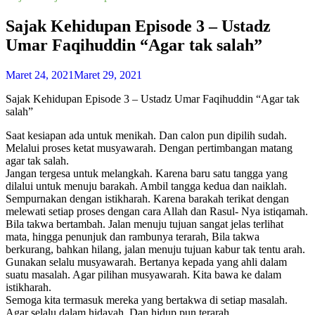
Sajak Kehidupan Episode 3 – Ustadz
Umar Faqihuddin “Agar tak salah”
Maret 24, 2021
Maret 29, 2021
Sajak Kehidupan Episode 3 – Ustadz Umar Faqihuddin “Agar tak
salah”
Saat kesiapan ada untuk menikah. Dan calon pun dipilih sudah.
Melalui proses ketat musyawarah. Dengan pertimbangan matang
agar tak salah.
Jangan tergesa untuk melangkah. Karena baru satu tangga yang
dilalui untuk menuju barakah. Ambil tangga kedua dan naiklah.
Sempurnakan dengan istikharah. Karena barakah terikat dengan
melewati setiap proses dengan cara Allah dan Rasul- Nya istiqamah.
Bila takwa bertambah. Jalan menuju tujuan sangat jelas terlihat
mata, hingga penunjuk dan rambunya terarah, Bila takwa
berkurang, bahkan hilang, jalan menuju tujuan kabur tak tentu arah.
Gunakan selalu musyawarah. Bertanya kepada yang ahli dalam
suatu masalah. Agar pilihan musyawarah. Kita bawa ke dalam
istikharah.
Semoga kita termasuk mereka yang bertakwa di setiap masalah.
Agar selalu dalam hidayah. Dan hidup pun terarah.