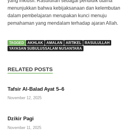
yang inklusif. Rasulullah sebagai pendidik utama
menunjukkan bahwa kebijaksanaan dan kelembutan
dalam pembelajaran merupakan kunci menuju
pemahaman yang mendalam terhadap ajaran Allah.
TAGGED
AKHLAK
AMALAN
ARTIKEL
RASULULLAH
YAYASAN SUBULUSSALAM NUSANTARA
RELATED POSTS
Tafsir Al-Balad Ayat 5–6
November 12, 2025
Dzikir Pagi
November 11, 2025