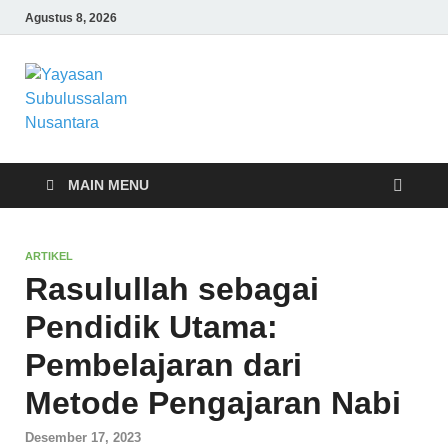
Agustus 8, 2026
Yayasan
Yayasan Subulussalam Nusantara –
Rumah Tahfidz Zabisa (Zaid bin Tsabit)
Subulussalam
Temanggung – Tebar Manfaat untuk
Ummat
Nusantara
MAIN MENU
ARTIKEL
Rasulullah sebagai
Pendidik Utama:
Pembelajaran dari
Metode Pengajaran Nabi
Desember 17, 2023