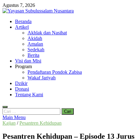
Skip
Agustus 7, 2026
to
content
Yayasan Subulussalam Nusantara
Beranda
Yayasan Subulussalam Nusantara – Rumah Tahfidz Zabisa (Zaid bin
Artikel
Tsabit) Temanggung – Tebar Manfaat untuk Ummat
Akhlak dan Nasihat
Akidah
Amalan
Sedekah
Berita
Visi dan Misi
Program
Pendaftaran Pondok Zabisa
Wakaf Jariyah
Dzikir
Donasi
Tentang Kami
Cari
untuk:
Main Menu
Kajian
/
Pesantren Kehidupan
Pesantren Kehidupan – Episode 13 Jurus