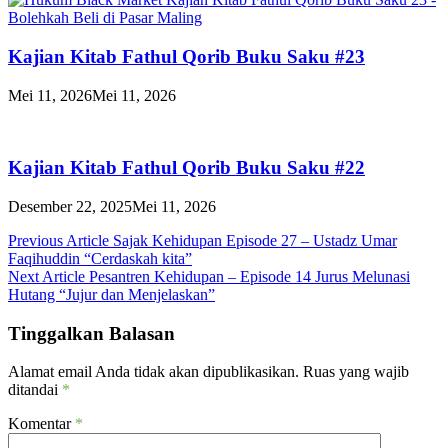
Kajian Kitab Fathul Qorib Buku Saku #23
Mei 11, 2026
Mei 11, 2026
Kajian Kitab Fathul Qorib Buku Saku #22
Desember 22, 2025
Mei 11, 2026
Navigasi
Previous Article
Sajak Kehidupan Episode 27 – Ustadz Umar
Faqihuddin “Cerdaskah kita”
pos
Next Article
Pesantren Kehidupan – Episode 14 Jurus Melunasi
Hutang “Jujur dan Menjelaskan”
Tinggalkan Balasan
Alamat email Anda tidak akan dipublikasikan.
Ruas yang wajib
ditandai
*
Komentar
*