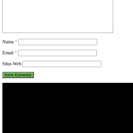
Nama
*
Email
*
Situs Web