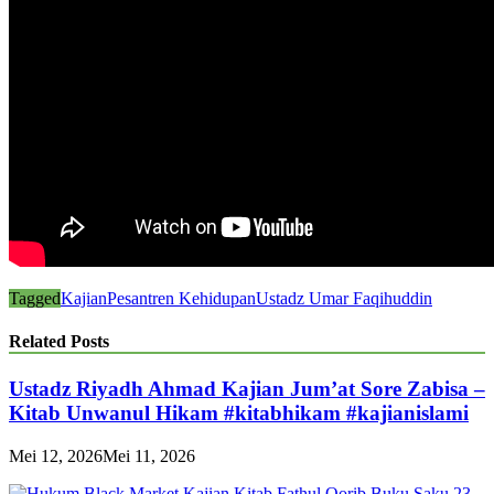
Tagged
Kajian
Pesantren Kehidupan
Ustadz Umar Faqihuddin
Related Posts
Ustadz Riyadh Ahmad Kajian Jum’at Sore Zabisa –
Kitab Unwanul Hikam #kitabhikam #kajianislami
Mei 12, 2026
Mei 11, 2026