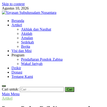
Skip to content
Agustus 10, 2026
Yayasan Subulussalam Nusantara
Beranda
Yayasan Subulussalam Nusantara – Rumah Tahfidz Zabisa (Zaid bin
Artikel
Tsabit) Temanggung – Tebar Manfaat untuk Ummat
Akhlak dan Nasihat
Akidah
Amalan
Sedekah
Berita
Visi dan Misi
Program
Pendaftaran Pondok Zabisa
Wakaf Jariyah
Dzikir
Donasi
Tentang Kami
Cari untuk:
Main Menu
Artikel