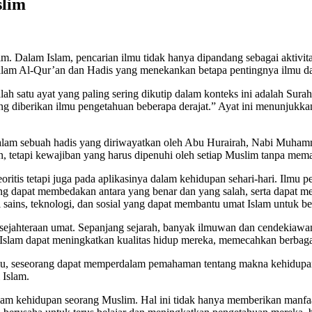
slim
. Dalam Islam, pencarian ilmu tidak hanya dipandang sebagai aktivitas
 dalam Al-Qur’an dan Hadis yang menekankan betapa pentingnya ilmu 
ah satu ayat yang paling sering dikutip dalam konteks ini adalah Sura
g diberikan ilmu pengetahuan beberapa derajat.” Ayat ini menunjukkan 
m sebuah hadis yang diriwayatkan oleh Abu Hurairah, Nabi Muhamma
tetapi kewajiban yang harus dipenuhi oleh setiap Muslim tanpa memand
teoritis tetapi juga pada aplikasinya dalam kehidupan sehari-hari. 
ng dapat membedakan antara yang benar dan yang salah, serta dapat m
sains, teknologi, dan sosial yang dapat membantu umat Islam untuk ber
kesejahteraan umat. Sepanjang sejarah, banyak ilmuwan dan cendekiaw
 Islam dapat meningkatkan kualitas hidup mereka, memecahkan berbaga
lmu, seseorang dapat memperdalam pemahaman tentang makna kehidupan
 Islam.
am kehidupan seorang Muslim. Hal ini tidak hanya memberikan manfaat