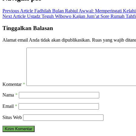
Previous Article
Fadhilah Bulan Rabiul Awwal: Memperingati Kelahi
Next Article
Ustadz Teguh Wibowo Kajian Jum’at Sore Rumah Tahfi
Tinggalkan Balasan
Alamat email Anda tidak akan dipublikasikan.
Ruas yang wajib ditan
Komentar
*
Nama
*
Email
*
Situs Web