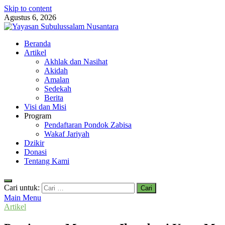
Skip to content
Agustus 6, 2026
Yayasan Subulussalam Nusantara
Beranda
Yayasan Subulussalam Nusantara – Rumah Tahfidz Zabisa (Zaid bin
Artikel
Akhlak dan Nasihat
Akidah
Amalan
Sedekah
Berita
Visi dan Misi
Program
Pendaftaran Pondok Zabisa
Wakaf Jariyah
Dzikir
Donasi
Tentang Kami
Cari untuk:
Main Menu
Artikel