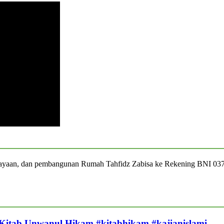
iayaan, dan pembangunan Rumah Tahfidz Zabisa ke Rekening BNI 03
 Kitab Unwanul Hikam #kitabhikam #kajianislami