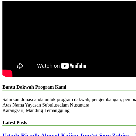
Bantu Dakwah Program Kami
Salurkan donasi anda untuk program dakwah, pengembangan, pemb
Atas Nama Yayasan Subulussalam Nusantara
Karangsari, Manding Temanggung
Latest Posts
Ustadz Riyadh Ahmad Kajian Jum’at Sore Zabisa –