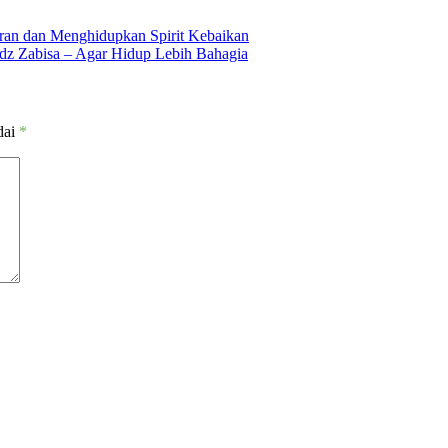
ran dan Menghidupkan Spirit Kebaikan
dz Zabisa – Agar Hidup Lebih Bahagia
dai
*