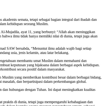
 akademis semata, tetapi sebagai bagian integral dari ibadah dan
dalam kehidupan seorang Muslim.
h Al-Mujadila, ayat 11, yang berbunyi: “Allah akan meninggikan
bahwa ilmu tidak hanya memiliki nilai di dunia, tetapi juga akan
d SAW bersabda, “Menuntut ilmu adalah wajib bagi setiap
ang usia, jenis kelamin, atau latar belakang.
Ilmu pengetahuan membantu umat Muslim dalam memahami dan
embuat keputusan yang bijaksana dalam berbagai aspek kehidupan.
kontribusi secara positif dalam masyarakat.
an Muslim yang memberikan kontribusi besar dalam berbagai bidang,
i masalah, dan berpartisipasi dalam perkembangan global.
 dan hubungan dengan Tuhan. Ini dapat meningkatkan kualitas
 praktis di dunia, tetapi juga mempengaruhi kebahagiaan dan