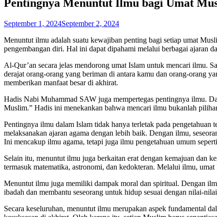
Pentingnya Menuntut Ilmu bagi Umat Mu
September 1, 2024
September 2, 2024
Menuntut ilmu adalah suatu kewajiban penting bagi setiap umat Muslim
pengembangan diri. Hal ini dapat dipahami melalui berbagai ajaran
Al-Qur’an secara jelas mendorong umat Islam untuk mencari ilmu. Sal
derajat orang-orang yang beriman di antara kamu dan orang-orang yan
memberikan manfaat besar di akhirat.
Hadis Nabi Muhammad SAW juga mempertegas pentingnya ilmu. Dala
Muslim.” Hadis ini menekankan bahwa mencari ilmu bukanlah pilihan, 
Pentingnya ilmu dalam Islam tidak hanya terletak pada pengetahuan 
melaksanakan ajaran agama dengan lebih baik. Dengan ilmu, seseora
Ini mencakup ilmu agama, tetapi juga ilmu pengetahuan umum seperti 
Selain itu, menuntut ilmu juga berkaitan erat dengan kemajuan dan 
termasuk matematika, astronomi, dan kedokteran. Melalui ilmu, umat
Menuntut ilmu juga memiliki dampak moral dan spiritual. Dengan i
ibadah dan membantu seseorang untuk hidup sesuai dengan nilai-nilai
Secara keseluruhan, menuntut ilmu merupakan aspek fundamental dal