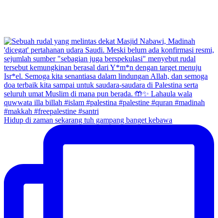
Hidup di zaman sekarang tuh gampang banget kebawa