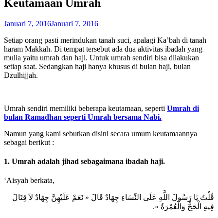
Keutamaan Umrah
Januari 7, 2016
Januari 7, 2016
Setiap orang pasti merindukan tanah suci, apalagi Ka’bah di tanah
haram Makkah. Di tempat tersebut ada dua aktivitas ibadah yang
mulia yaitu umrah dan haji. Untuk umrah sendiri bisa dilakukan
setiap saat. Sedangkan haji hanya khusus di bulan haji, bulan
Dzulhijjah.
Umrah sendiri memiliki beberapa keutamaan, seperti
Umrah di
bulan Ramadhan seperti Umrah bersama Nabi.
Namun yang kami sebutkan disini secara umum keutamaannya
sebagai berikut :
1. Umrah adalah jihad sebagaimana ibadah haji.
‘Aisyah berkata,
قُلْتُ يَا رَسُولَ اللَّهِ عَلَى النِّسَاءِ جِهَادٌ قَالَ « نَعَمْ عَلَيْهِنَّ جِهَادٌ لاَ قِتَالَ
فِيهِ الْحَجُّ وَالْعُمْرَةُ ».