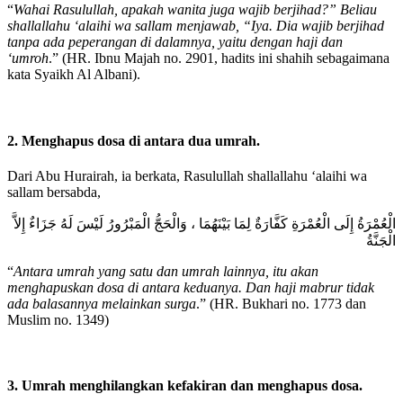
“
Wahai Rasulullah, apakah wanita juga wajib berjihad?” Beliau
shallallahu ‘alaihi wa sallam menjawab, “Iya. Dia wajib berjihad
tanpa ada peperangan di dalamnya, yaitu dengan haji dan
‘umroh
.” (HR. Ibnu Majah no. 2901, hadits ini shahih sebagaimana
kata Syaikh Al Albani).
2. Menghapus dosa di antara dua umrah.
Dari Abu Hurairah, ia berkata, Rasulullah shallallahu ‘alaihi wa
sallam bersabda,
الْعُمْرَةُ إِلَى الْعُمْرَةِ كَفَّارَةٌ لِمَا بَيْنَهُمَا ، وَالْحَجُّ الْمَبْرُورُ لَيْسَ لَهُ جَزَاءٌ إِلاَّ
الْجَنَّةُ
“
Antara umrah yang satu dan umrah lainnya, itu akan
menghapuskan dosa di antara keduanya. Dan haji mabrur tidak
ada balasannya melainkan surga
.” (HR. Bukhari no. 1773 dan
Muslim no. 1349)
3. Umrah menghilangkan kefakiran dan menghapus dosa.