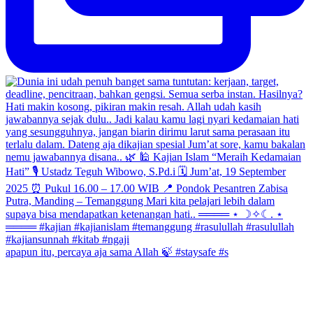
apapun itu, percaya aja sama Allah 🍃 #staysafe #s