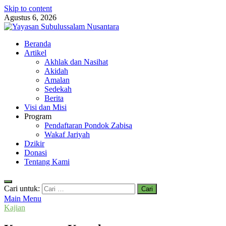
Skip to content
Agustus 6, 2026
Yayasan Subulussalam Nusantara
Beranda
Yayasan Subulussalam Nusantara – Rumah Tahfidz Zabisa (Zaid bin
Artikel
Tsabit) Temanggung – Tebar Manfaat untuk Ummat
Akhlak dan Nasihat
Akidah
Amalan
Sedekah
Berita
Visi dan Misi
Program
Pendaftaran Pondok Zabisa
Wakaf Jariyah
Dzikir
Donasi
Tentang Kami
Cari untuk:
Main Menu
Kajian