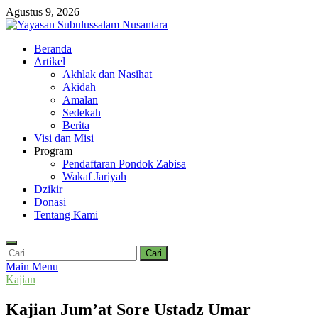
Skip
Agustus 9, 2026
to
content
Yayasan Subulussalam Nusantara
Beranda
Yayasan Subulussalam Nusantara – Rumah Tahfidz Zabisa (Zaid bin
Artikel
Tsabit) Temanggung – Tebar Manfaat untuk Ummat
Akhlak dan Nasihat
Akidah
Amalan
Sedekah
Berita
Visi dan Misi
Program
Pendaftaran Pondok Zabisa
Wakaf Jariyah
Dzikir
Donasi
Tentang Kami
Cari
untuk:
Main Menu
Kajian
Kajian Jum’at Sore Ustadz Umar