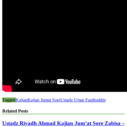
Tagged
Kajian
Kajian Jumat Sore
Ustadz Umar Faqihuddin
Related Posts
Ustadz Riyadh Ahmad Kajian Jum’at Sore Zabisa –