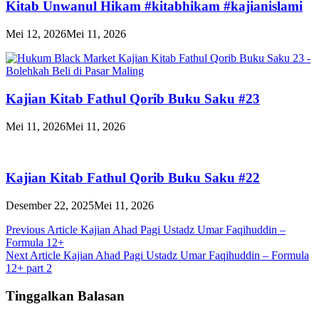
Kitab Unwanul Hikam #kitabhikam #kajianislami
Mei 12, 2026
Mei 11, 2026
Kajian Kitab Fathul Qorib Buku Saku #23
Mei 11, 2026
Mei 11, 2026
Kajian Kitab Fathul Qorib Buku Saku #22
Desember 22, 2025
Mei 11, 2026
Navigasi
Previous Article
Kajian Ahad Pagi Ustadz Umar Faqihuddin –
Formula 12+
pos
Next Article
Kajian Ahad Pagi Ustadz Umar Faqihuddin – Formula
12+ part 2
Tinggalkan Balasan