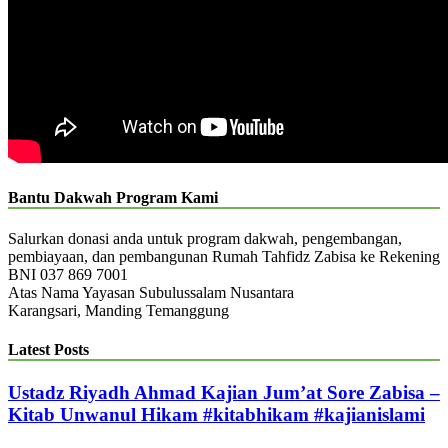
Bantu Dakwah Program Kami
Salurkan donasi anda untuk program dakwah, pengembangan,
pembiayaan, dan pembangunan Rumah Tahfidz Zabisa ke Rekening
BNI 037 869 7001
Atas Nama Yayasan Subulussalam Nusantara
Karangsari, Manding Temanggung
Latest Posts
Ustadz Riyadh Ahmad Kajian Jum’at Sore Zabisa –
Kitab Unwanul Hikam #kitabhikam #kajianislami