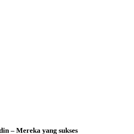
 Tsabit) Temanggung – Tebar Manfaat untuk Ummat
din – Mereka yang sukses