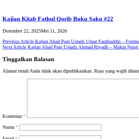
Kajian Kitab Fathul Qorib Buku Saku #22
Desember 22, 2025
Mei 11, 2026
Navigasi
Previous Article
Kajian Ahad Pagi Ustadz Umar Faqihuddin – Formu
Next Article
Kajian Ahad Pagi Ustadz Ahmad Riyadh – Makin Ngaji
pos
Tinggalkan Balasan
Alamat email Anda tidak akan dipublikasikan.
Ruas yang wajib ditan
Komentar
*
Nama
*
Email
*