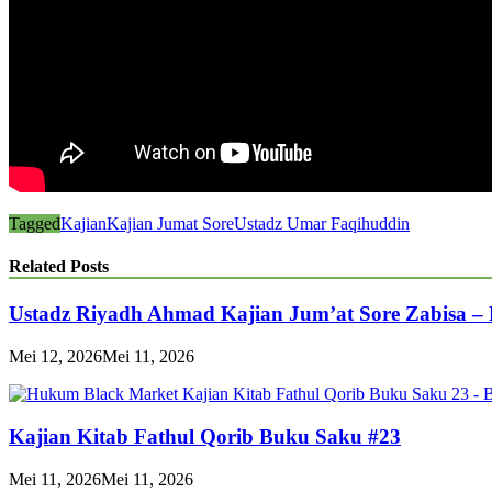
Tagged
Kajian
Kajian Jumat Sore
Ustadz Umar Faqihuddin
Related Posts
Ustadz Riyadh Ahmad Kajian Jum’at Sore Zabisa –
Mei 12, 2026
Mei 11, 2026
Kajian Kitab Fathul Qorib Buku Saku #23
Mei 11, 2026
Mei 11, 2026