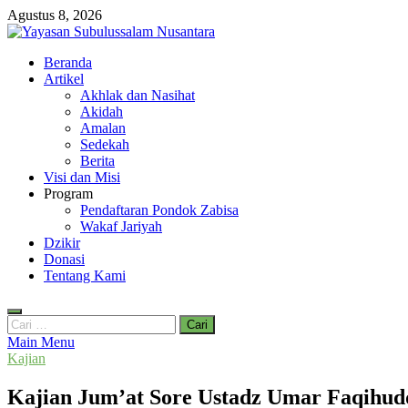
Skip
Agustus 8, 2026
to
content
Yayasan Subulussalam Nusantara
Beranda
Yayasan Subulussalam Nusantara – Rumah Tahfidz Zabisa (Zaid bin
Artikel
Akhlak dan Nasihat
Akidah
Amalan
Sedekah
Berita
Visi dan Misi
Program
Pendaftaran Pondok Zabisa
Wakaf Jariyah
Dzikir
Donasi
Tentang Kami
Cari
untuk:
Main Menu
Kajian
Kajian Jum’at Sore Ustadz Umar Faqihud