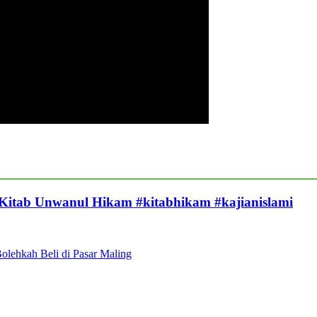
 Kitab Unwanul Hikam #kitabhikam #kajianislami