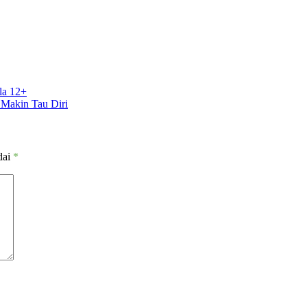
la 12+
 Makin Tau Diri
dai
*