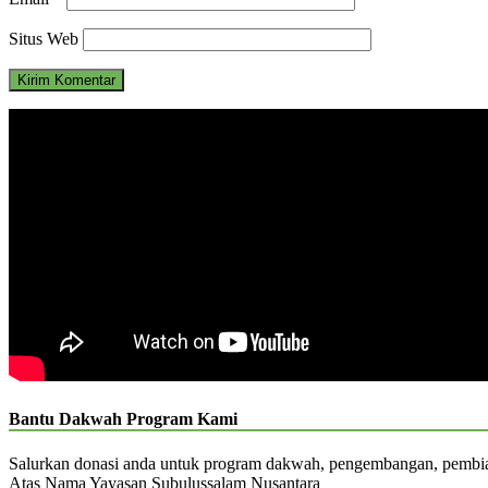
Situs Web
Bantu Dakwah Program Kami
Salurkan donasi anda untuk program dakwah, pengembangan, pemb
Atas Nama Yayasan Subulussalam Nusantara