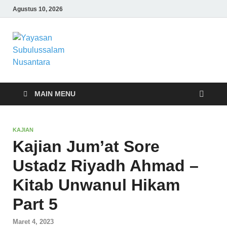
Agustus 10, 2026
Yayasan
Yayasan Subulussalam Nusantara –
Rumah Tahfidz Zabisa (Zaid bin Tsabit)
Subulussalam
Temanggung – Tebar Manfaat untuk
Ummat
Nusantara
MAIN MENU
KAJIAN
Kajian Jum’at Sore
Ustadz Riyadh Ahmad –
Kitab Unwanul Hikam
Part 5
Maret 4, 2023