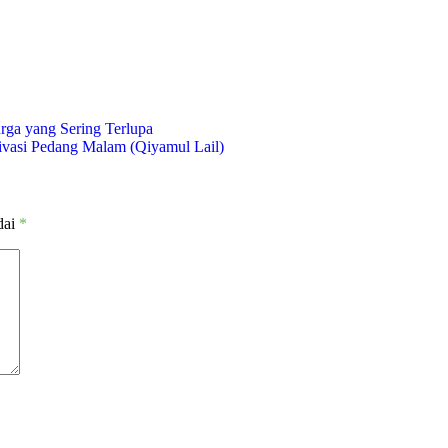
rga yang Sering Terlupa
ivasi Pedang Malam (Qiyamul Lail)
dai
*