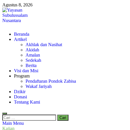
Skip
Agustus 8, 2026
to
content
Yayasan Subulussalam Nusantara
Beranda
Yayasan Subulussalam Nusantara – Rumah Tahfidz Zabisa (Zaid bin
Artikel
Akhlak dan Nasihat
Akidah
Amalan
Sedekah
Berita
Visi dan Misi
Program
Pendaftaran Pondok Zabisa
Wakaf Jariyah
Dzikir
Donasi
Tentang Kami
Cari
untuk:
Main Menu
Kajian