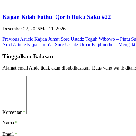
Kajian Kitab Fathul Qorib Buku Saku #22
Desember 22, 2025
Mei 11, 2026
Navigasi
Previous Article
Kajian Jumat Sore Ustadz Teguh Wibowo – Pintu Su
Next Article
Kajian Jum’at Sore Ustadz Umar Faqihuddin – Mengakt
pos
Tinggalkan Balasan
Alamat email Anda tidak akan dipublikasikan.
Ruas yang wajib ditan
Komentar
*
Nama
*
Email
*