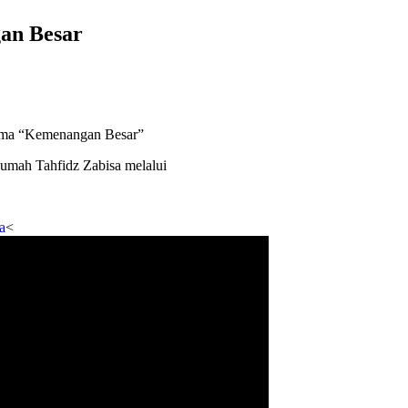
an Besar
Tema “Kemenangan Besar”
mah Tahfidz Zabisa melalui
a
<