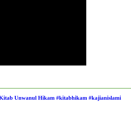
 Kitab Unwanul Hikam #kitabhikam #kajianislami