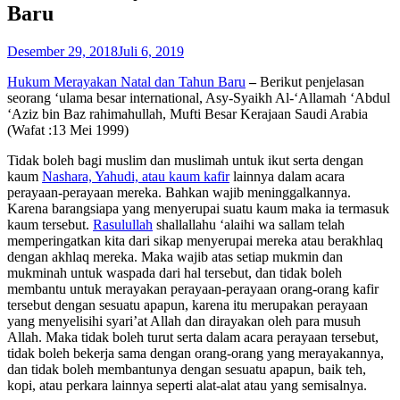
Baru
Desember 29, 2018
Juli 6, 2019
Hukum Merayakan Natal dan Tahun Baru
–
Berikut penjelasan
seorang ‘ulama besar international, Asy-Syaikh Al-‘Allamah ‘Abdul
‘Aziz bin Baz rahimahullah, Mufti Besar Kerajaan Saudi Arabia
(Wafat :13 Mei 1999)
Tidak boleh bagi muslim dan muslimah untuk ikut serta dengan
kaum
Nashara, Yahudi, atau kaum kafir
lainnya dalam acara
perayaan-perayaan mereka. Bahkan wajib meninggalkannya.
Karena barangsiapa yang menyerupai suatu kaum maka ia termasuk
kaum tersebut.
Rasulullah
shallallahu ‘alaihi wa sallam telah
memperingatkan kita dari sikap menyerupai mereka atau berakhlaq
dengan akhlaq mereka. Maka wajib atas setiap mukmin dan
mukminah untuk waspada dari hal tersebut, dan tidak boleh
membantu untuk merayakan perayaan-perayaan orang-orang kafir
tersebut dengan sesuatu apapun, karena itu merupakan perayaan
yang menyelisihi syari’at Allah dan dirayakan oleh para musuh
Allah. Maka tidak boleh turut serta dalam acara perayaan tersebut,
tidak boleh bekerja sama dengan orang-orang yang merayakannya,
dan tidak boleh membantunya dengan sesuatu apapun, baik teh,
kopi, atau perkara lainnya seperti alat-alat atau yang semisalnya.