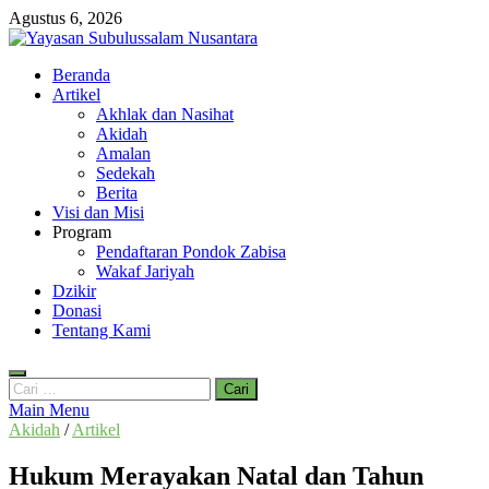
Skip
Agustus 6, 2026
to
content
Yayasan Subulussalam Nusantara
Beranda
Yayasan Subulussalam Nusantara – Rumah Tahfidz Zabisa (Zaid bin
Artikel
Tsabit) Temanggung – Tebar Manfaat untuk Ummat
Akhlak dan Nasihat
Akidah
Amalan
Sedekah
Berita
Visi dan Misi
Program
Pendaftaran Pondok Zabisa
Wakaf Jariyah
Dzikir
Donasi
Tentang Kami
Cari
untuk:
Main Menu
Akidah
/
Artikel
Hukum Merayakan Natal dan Tahun