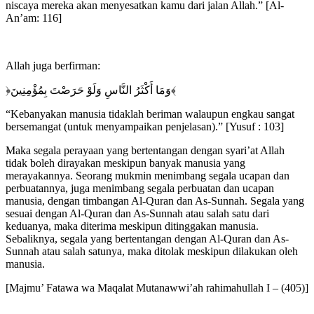
niscaya mereka akan menyesatkan kamu dari jalan Allah.” [Al-
An’am: 116]
Allah juga berfirman:
﴿وَمَا أَكْثَرُ النَّاسِ وَلَوْ حَرَصْتَ بِمُؤْمِنِينَ﴾
“Kebanyakan manusia tidaklah beriman walaupun engkau sangat
bersemangat (untuk menyampaikan penjelasan).” [Yusuf : 103]
Maka segala perayaan yang bertentangan dengan syari’at Allah
tidak boleh dirayakan meskipun banyak manusia yang
merayakannya. Seorang mukmin menimbang segala ucapan dan
perbuatannya, juga menimbang segala perbuatan dan ucapan
manusia, dengan timbangan Al-Quran dan As-Sunnah. Segala yang
sesuai dengan Al-Quran dan As-Sunnah atau salah satu dari
keduanya, maka diterima meskipun ditinggakan manusia.
Sebaliknya, segala yang bertentangan dengan Al-Quran dan As-
Sunnah atau salah satunya, maka ditolak meskipun dilakukan oleh
manusia.
[Majmu’ Fatawa wa Maqalat Mutanawwi’ah rahimahullah I – (405)]