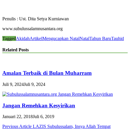
Penulis : Ust. Dita Setya Kurniawan
www.subulussalamnusantara.org
Tagged
Akidah
Artikel
Mengucapkan Natal
Natal
Tahun Baru
Tauhid
Related Posts
Amalan Terbaik di Bulan Muharram
Juli 9, 2024
Juli 9, 2024
Jangan Remehkan Kesyirikan
Januari 22, 2018
Juli 6, 2019
Navigasi
Previous Article
LAZIS Subulussalam, Insya Allah Tempat