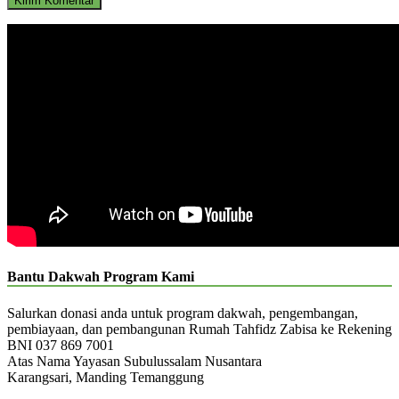
Bantu Dakwah Program Kami
Salurkan donasi anda untuk program dakwah, pengembangan,
pembiayaan, dan pembangunan Rumah Tahfidz Zabisa ke Rekening
BNI 037 869 7001
Atas Nama Yayasan Subulussalam Nusantara
Karangsari, Manding Temanggung