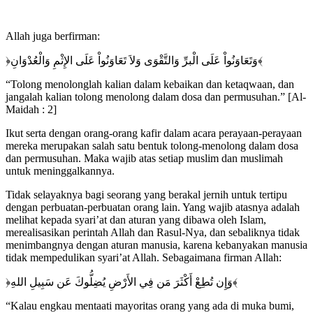
Allah juga berfirman:
﴿وَتَعَاوَنُواْ عَلَى الْبرِّ وَالتَّقْوَى وَلاَ تَعَاوَنُواْ عَلَى الإِثْمِ وَالْعُدْوَانِ﴾
“Tolong menolonglah kalian dalam kebaikan dan ketaqwaan, dan
jangalah kalian tolong menolong dalam dosa dan permusuhan.” [Al-
Maidah : 2]
Ikut serta dengan orang-orang kafir dalam acara perayaan-perayaan
mereka merupakan salah satu bentuk tolong-menolong dalam dosa
dan permusuhan. Maka wajib atas setiap muslim dan muslimah
untuk meninggalkannya.
Tidak selayaknya bagi seorang yang berakal jernih untuk tertipu
dengan perbuatan-perbuatan orang lain. Yang wajib atasnya adalah
melihat kepada syari’at dan aturan yang dibawa oleh Islam,
merealisasikan perintah Allah dan Rasul-Nya, dan sebaliknya tidak
menimbangnya dengan aturan manusia, karena kebanyakan manusia
tidak mempedulikan syari’at Allah. Sebagaimana firman Allah:
﴿وَإِن تُطِعْ أَكْثَرَ مَن فِي الأَرْضِ يُضِلُّوكَ عَن سَبِيلِ اللهِ﴾
“Kalau engkau mentaati mayoritas orang yang ada di muka bumi,