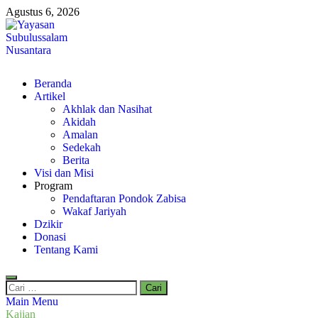
Skip
Agustus 6, 2026
to
content
Yayasan Subulussalam Nusantara
Beranda
Yayasan Subulussalam Nusantara – Rumah Tahfidz Zabisa (Zaid bin
Artikel
Tsabit) Temanggung – Tebar Manfaat untuk Ummat
Akhlak dan Nasihat
Akidah
Amalan
Sedekah
Berita
Visi dan Misi
Program
Pendaftaran Pondok Zabisa
Wakaf Jariyah
Dzikir
Donasi
Tentang Kami
Cari
untuk:
Main Menu
Kajian