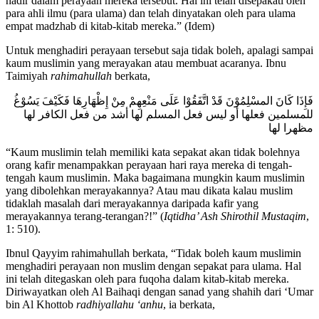
hadir dalam perayaan mereka tersebut. Hal ini telah disepakati oleh
para ahli ilmu (para ulama) dan telah dinyatakan oleh para ulama
empat madzhab di kitab-kitab mereka.” (Idem)
Untuk menghadiri perayaan tersebut saja tidak boleh, apalagi sampai
kaum muslimin yang merayakan atau membuat acaranya. Ibnu
Taimiyah
rahimahullah
berkata,
فَإِذَا كَانَ المسْلِمُوْنَ قَدْ اتَّفَقُوْا عَلَى مَنْعِهِمْ مِنْ إِظْهَارِهَا فَكَيْفَ يَسُوْغُ
للمسلمين فعلها أو ليس فعل المسلم لها أشد من فعل الكافر لها
مظهرا لها
“Kaum muslimin telah memiliki kata sepakat akan tidak bolehnya
orang kafir menampakkan perayaan hari raya mereka di tengah-
tengah kaum muslimin. Maka bagaimana mungkin kaum muslimin
yang dibolehkan merayakannya? Atau mau dikata kalau muslim
tidaklah masalah dari merayakannya daripada kafir yang
merayakannya terang-terangan?!” (
Iqtidha’ Ash Shirothil Mustaqim
,
1: 510).
Ibnul Qayyim rahimahullah berkata, “Tidak boleh kaum muslimin
menghadiri perayaan non muslim dengan sepakat para ulama. Hal
ini telah ditegaskan oleh para fuqoha dalam kitab-kitab mereka.
Diriwayatkan oleh Al Baihaqi dengan sanad yang shahih dari ‘Umar
bin Al Khottob
radhiyallahu ‘anhu
, ia berkata,