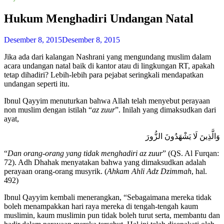
Hukum Menghadiri Undangan Natal
Desember 8, 2015
Desember 8, 2015
Jika ada dari kalangan Nashrani yang mengundang muslim dalam
acara undangan natal baik di kantor atau di lingkungan RT, apakah
tetap dihadiri? Lebih-lebih para pejabat seringkali mendapatkan
undangan seperti itu.
Ibnul Qayyim menuturkan bahwa Allah telah menyebut perayaan
non muslim dengan istilah “
az zuur
”. Inilah yang dimaksudkan dari
ayat,
وَالَّذِينَ لَا يَشْهَدُونَ الزُّورَ
“
Dan orang-orang yang tidak menghadiri az zuur
” (QS. Al Furqan:
72). Adh Dhahak menyatakan bahwa yang dimaksudkan adalah
perayaan orang-orang musyrik. (
Ahkam Ahli Adz Dzimmah
, hal.
492)
Ibnul Qayyim kembali menerangkan, “Sebagaimana mereka tidak
boleh menampakkan hari raya mereka di tengah-tengah kaum
muslimin, kaum muslimin pun tidak boleh turut serta, membantu dan