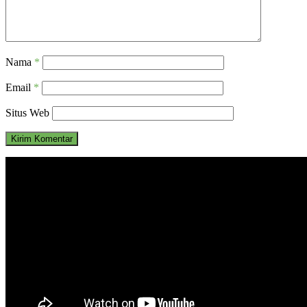
Nama
*
Email
*
Situs Web