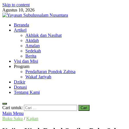
Skip to content
Agustus 10, 2026
Yayasan Subulussalam Nusantara
Beranda
Yayasan Subulussalam Nusantara – Rumah Tahfidz Zabisa (Zaid bin
Artikel
Tsabit) Temanggung – Tebar Manfaat untuk Ummat
Akhlak dan Nasihat
Akidah
Amalan
Sedekah
Berita
Visi dan Misi
Program
Pendaftaran Pondok Zabisa
Wakaf Jariyah
Dzikir
Donasi
Tentang Kami
Cari untuk:
Main Menu
Buku Saku
/
Kajian