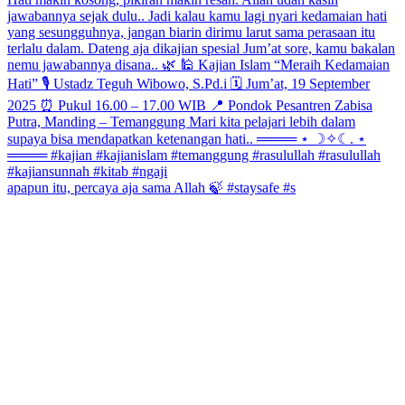
apapun itu, percaya aja sama Allah 🍃 #staysafe #s