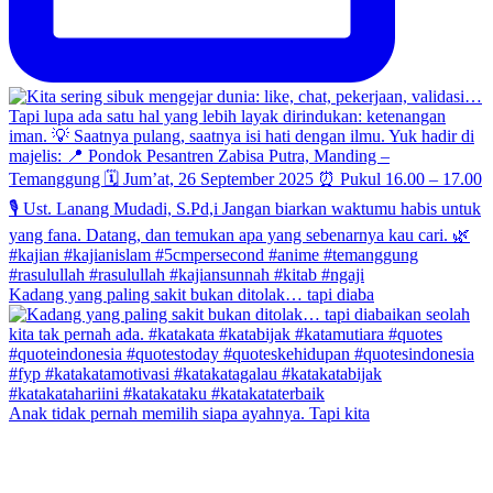
Kadang yang paling sakit bukan ditolak… tapi diaba
Anak tidak pernah memilih siapa ayahnya. Tapi kita