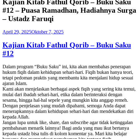
Kajian Kitab Fathul Qorib – Buku Saku
#12 – Puasa Ramadhan, Hadiahnya Surga
– Ustadz Faruqi
April 29, 2025
Oktober 7, 2025
Kajian Kitab Fathul Qorib – Buku Saku
#12
Dalam program “Buku Saku” ini, kita akan membahas penerapan
hukum fiqih dalam kehidupan sehari-hari. Fiqih bukan hanya teori,
tetapi pedoman praktis yang membantu kita menjalani hidup sesuai
ajaran Islam.
Kami akan menjelaskan berbagai aspek fiqih yang sering kita temui,
mulai dari ibadah sehari-hari, etika dalam berinteraksi dengan
sesama, hingga hal-hal sepele yang mungkin kita anggap remeh.
Dengan penjelasan yang mudah dipahami, semoga Anda dapat
menerapkannya dalam kehidupan sehari-hari dan mendekatkan diri
kepada Allah.
Jangan lupa untuk like, share, dan subscribe agar tidak ketinggalan
pembahasan menarik lainnya! Bagi anda yang mau ikut bertanya
kepada ustadz bisa tulis di kolom komentar ya. Mari kita belajar