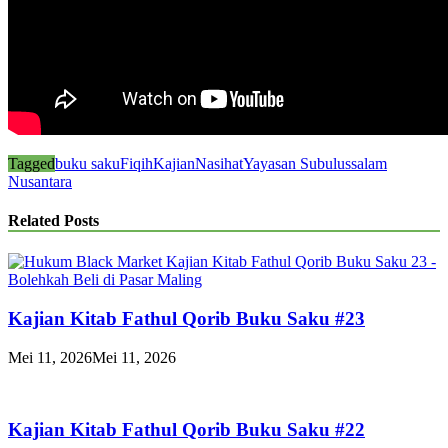
Tagged
buku saku
Fiqih
Kajian
Nasihat
Yayasan Subulussalam
Nusantara
Related Posts
Kajian Kitab Fathul Qorib Buku Saku #23
Mei 11, 2026
Mei 11, 2026
Kajian Kitab Fathul Qorib Buku Saku #22