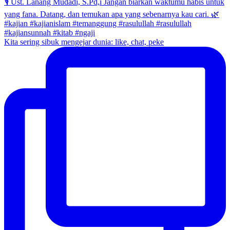
Kita sering sibuk mengejar dunia: like, chat, peke