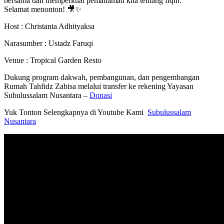
bersama dan memperkuat pemahaman kita tentang fiqih.
Selamat menonton! 🎥✨
Host : Christanta Adhityaksa
Narasumber : Ustadz Faruqi
Venue : Tropical Garden Resto
Dukung program dakwah, pembangunan, dan pengembangan
Rumah Tahfidz Zabisa melalui transfer ke rekening Yayasan
Subulussalam Nusantara –
Donasi
Yuk Tonton Selengkapnya di Youtube Kami
Subulussalam
Nusantara