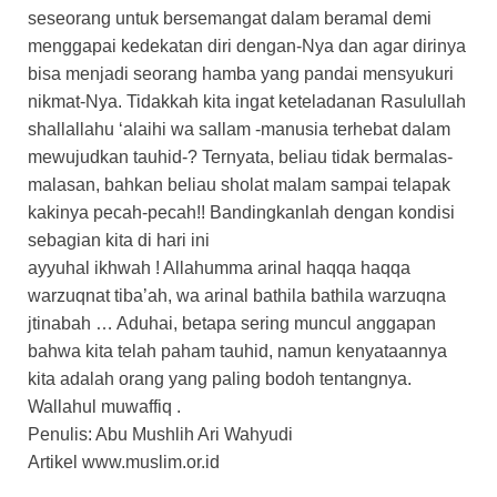
seseorang untuk bersemangat dalam beramal demi
menggapai kedekatan diri dengan-Nya dan agar dirinya
bisa menjadi seorang hamba yang pandai mensyukuri
nikmat-Nya. Tidakkah kita ingat keteladanan Rasulullah
shallallahu ‘alaihi wa sallam -manusia terhebat dalam
mewujudkan tauhid-? Ternyata, beliau tidak bermalas-
malasan, bahkan beliau sholat malam sampai telapak
kakinya pecah-pecah!! Bandingkanlah dengan kondisi
sebagian kita di hari ini
ayyuhal ikhwah ! Allahumma arinal haqqa haqqa
warzuqnat tiba’ah, wa arinal bathila bathila warzuqna
jtinabah … Aduhai, betapa sering muncul anggapan
bahwa kita telah paham tauhid, namun kenyataannya
kita adalah orang yang paling bodoh tentangnya.
Wallahul muwaffiq .
Penulis: Abu Mushlih Ari Wahyudi
Artikel www.muslim.or.id