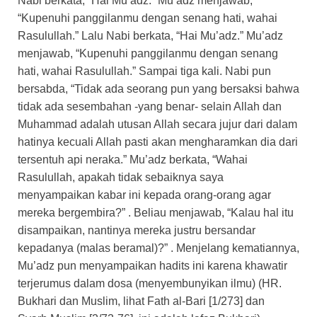
Nabi berkata, “Hai Mu’adz.” Mu’adz menjawab,
“Kupenuhi panggilanmu dengan senang hati, wahai
Rasulullah.” Lalu Nabi berkata, “Hai Mu’adz.” Mu’adz
menjawab, “Kupenuhi panggilanmu dengan senang
hati, wahai Rasulullah.” Sampai tiga kali. Nabi pun
bersabda, “Tidak ada seorang pun yang bersaksi bahwa
tidak ada sesembahan -yang benar- selain Allah dan
Muhammad adalah utusan Allah secara jujur dari dalam
hatinya kecuali Allah pasti akan mengharamkan dia dari
tersentuh api neraka.” Mu’adz berkata, “Wahai
Rasulullah, apakah tidak sebaiknya saya
menyampaikan kabar ini kepada orang-orang agar
mereka bergembira?” . Beliau menjawab, “Kalau hal itu
disampaikan, nantinya mereka justru bersandar
kepadanya (malas beramal)?” . Menjelang kematiannya,
Mu’adz pun menyampaikan hadits ini karena khawatir
terjerumus dalam dosa (menyembunyikan ilmu) (HR.
Bukhari dan Muslim, lihat Fath al-Bari [1/273] dan