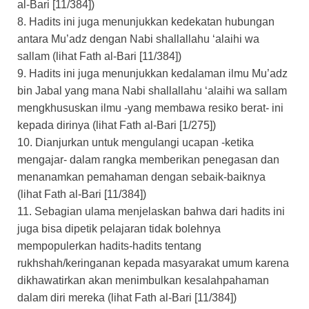
al-Bari [11/384])
8. Hadits ini juga menunjukkan kedekatan hubungan
antara Mu’adz dengan Nabi shallallahu ‘alaihi wa
sallam (lihat Fath al-Bari [11/384])
9. Hadits ini juga menunjukkan kedalaman ilmu Mu’adz
bin Jabal yang mana Nabi shallallahu ‘alaihi wa sallam
mengkhususkan ilmu -yang membawa resiko berat- ini
kepada dirinya (lihat Fath al-Bari [1/275])
10. Dianjurkan untuk mengulangi ucapan -ketika
mengajar- dalam rangka memberikan penegasan dan
menanamkan pemahaman dengan sebaik-baiknya
(lihat Fath al-Bari [11/384])
11. Sebagian ulama menjelaskan bahwa dari hadits ini
juga bisa dipetik pelajaran tidak bolehnya
mempopulerkan hadits-hadits tentang
rukhshah/keringanan kepada masyarakat umum karena
dikhawatirkan akan menimbulkan kesalahpahaman
dalam diri mereka (lihat Fath al-Bari [11/384])