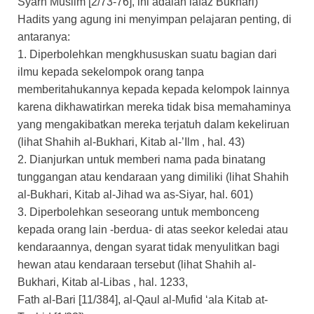
Syarh Muslim [2/73-76], ini adalah lafaz Bukhari)
Hadits yang agung ini menyimpan pelajaran penting, di
antaranya:
1. Diperbolehkan mengkhususkan suatu bagian dari
ilmu kepada sekelompok orang tanpa
memberitahukannya kepada kepada kelompok lainnya
karena dikhawatirkan mereka tidak bisa memahaminya
yang mengakibatkan mereka terjatuh dalam kekeliruan
(lihat Shahih al-Bukhari, Kitab al-’Ilm , hal. 43)
2. Dianjurkan untuk memberi nama pada binatang
tunggangan atau kendaraan yang dimiliki (lihat Shahih
al-Bukhari, Kitab al-Jihad wa as-Siyar, hal. 601)
3. Diperbolehkan seseorang untuk membonceng
kepada orang lain -berdua- di atas seekor keledai atau
kendaraannya, dengan syarat tidak menyulitkan bagi
hewan atau kendaraan tersebut (lihat Shahih al-
Bukhari, Kitab al-Libas , hal. 1233,
Fath al-Bari [11/384], al-Qaul al-Mufid ‘ala Kitab at-