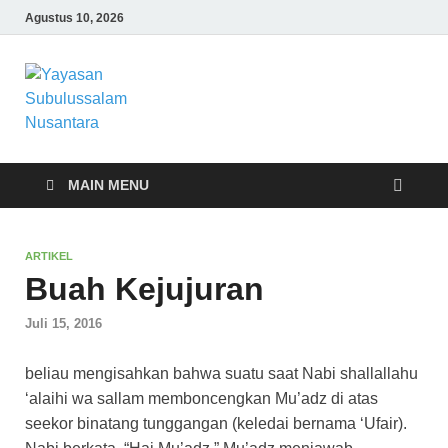
Agustus 10, 2026
Yayasan
Yayasan Subulussalam Nusantara –
Rumah Tahfidz Zabisa (Zaid bin Tsabit)
Subulussalam
Temanggung – Tebar Manfaat untuk
Ummat
Nusantara
MAIN MENU
ARTIKEL
Buah Kejujuran
Juli 15, 2016
beliau mengisahkan bahwa suatu saat Nabi shallallahu
‘alaihi wa sallam memboncengkan Mu’adz di atas
seekor binatang tunggangan (keledai bernama ‘Ufair).