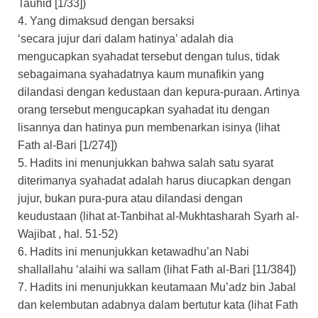
Tauhid [1/33])
4. Yang dimaksud dengan bersaksi
‘secara jujur dari dalam hatinya’ adalah dia
mengucapkan syahadat tersebut dengan tulus, tidak
sebagaimana syahadatnya kaum munafikin yang
dilandasi dengan kedustaan dan kepura-puraan. Artinya
orang tersebut mengucapkan syahadat itu dengan
lisannya dan hatinya pun membenarkan isinya (lihat
Fath al-Bari [1/274])
5. Hadits ini menunjukkan bahwa salah satu syarat
diterimanya syahadat adalah harus diucapkan dengan
jujur, bukan pura-pura atau dilandasi dengan
keudustaan (lihat at-Tanbihat al-Mukhtasharah Syarh al-
Wajibat , hal. 51-52)
6. Hadits ini menunjukkan ketawadhu’an Nabi
shallallahu ‘alaihi wa sallam (lihat Fath al-Bari [11/384])
7. Hadits ini menunjukkan keutamaan Mu’adz bin Jabal
dan kelembutan adabnya dalam bertutur kata (lihat Fath