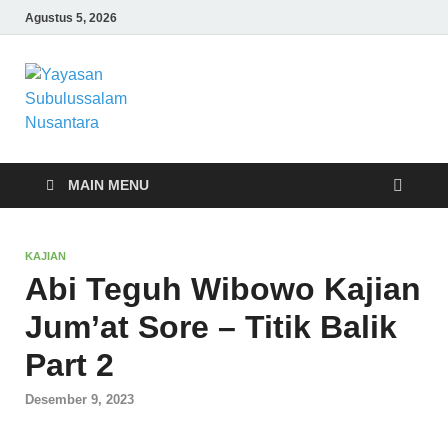
Agustus 5, 2026
Yayasan
Yayasan Subulussalam Nusantara –
Rumah Tahfidz Zabisa (Zaid bin Tsabit)
Subulussalam
Temanggung – Tebar Manfaat untuk
Ummat
Nusantara
MAIN MENU
KAJIAN
Abi Teguh Wibowo Kajian
Jum’at Sore – Titik Balik
Part 2
Desember 9, 2023