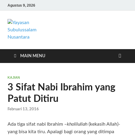
Agustus 9, 2026
Yayasan
Yayasan Subulussalam Nusantara –
Rumah Tahfidz Zabisa (Zaid bin Tsabit)
Subulussalam
Temanggung – Tebar Manfaat untuk
Ummat
Nusantara
MAIN MENU
KAJIAN
3 Sifat Nabi Ibrahim yang
Patut Ditiru
Februari 13, 2016
Ada tiga sifat nabi Ibrahim –
kholilullah
(kekasih Allah)-
yang bisa kita tiru. Apalagi bagi orang yang ditimpa