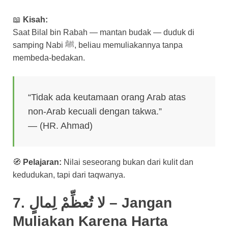
📖
Kisah:
Saat Bilal bin Rabah — mantan budak — duduk di
samping Nabi ﷺ, beliau memuliakannya tanpa
membeda-bedakan.
“Tidak ada keutamaan orang Arab atas
non-Arab kecuali dengan takwa.”
— (HR. Ahmad)
🧭
Pelajaran:
Nilai seseorang bukan dari kulit dan
kedudukan, tapi dari taqwanya.
7. لا تُعظِّمْ لِمالٍ – Jangan
Muliakan Karena Harta