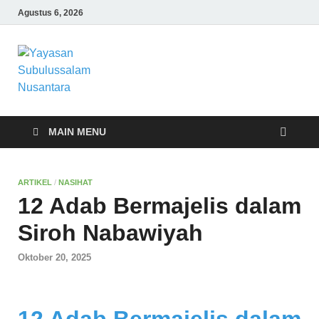
Agustus 6, 2026
Yayasan
Yayasan Subulussalam Nusantara –
Rumah Tahfidz Zabisa (Zaid bin Tsabit)
Subulussalam
Temanggung – Tebar Manfaat untuk
Ummat
Nusantara
MAIN MENU
ARTIKEL
/
NASIHAT
12 Adab Bermajelis dalam
Siroh Nabawiyah
Oktober 20, 2025