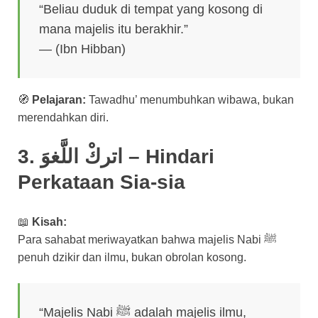
“Beliau duduk di tempat yang kosong di
mana majelis itu berakhir.”
— (Ibn Hibban)
🧭
Pelajaran:
Tawadhu’ menumbuhkan wibawa, bukan
merendahkan diri.
3. اتركْ اللَّغوَ – Hindari
Perkataan Sia-sia
📖
Kisah:
Para sahabat meriwayatkan bahwa majelis Nabi ﷺ
penuh dzikir dan ilmu, bukan obrolan kosong.
“Majelis Nabi ﷺ adalah majelis ilmu,