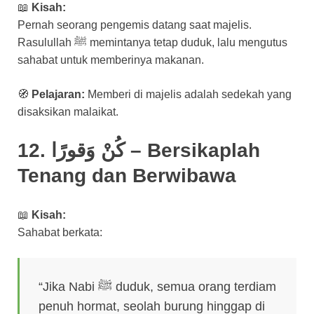
📖
Kisah:
Pernah seorang pengemis datang saat majelis.
Rasulullah ﷺ memintanya tetap duduk, lalu mengutus
sahabat untuk memberinya makanan.
🧭
Pelajaran:
Memberi di majelis adalah sedekah yang
disaksikan malaikat.
12. كُنْ وَقورًا – Bersikaplah
Tenang dan Berwibawa
📖
Kisah:
Sahabat berkata:
“Jika Nabi ﷺ duduk, semua orang terdiam
penuh hormat, seolah burung hinggap di