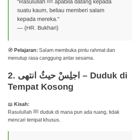
“Rasulullah ﷺ apabila datang kepada
suatu kaum, beliau memberi salam
kepada mereka.”
— (HR. Bukhari)
🧭
Pelajaran:
Salam membuka pintu rahmat dan
menutup rasa canggung antar sesama.
2. اجلِسْ حيثُ انتهى – Duduk di
Tempat Kosong
📖
Kisah:
Rasulullah ﷺ duduk di mana pun ada ruang, tidak
mencari tempat khusus.