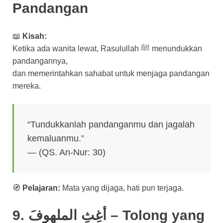
Pandangan
📖
Kisah:
Ketika ada wanita lewat, Rasulullah ﷺ menundukkan
pandangannya,
dan memerintahkan sahabat untuk menjaga pandangan
mereka.
“Tundukkanlah pandanganmu dan jagalah
kemaluanmu.”
— (QS. An-Nur: 30)
🧭
Pelajaran:
Mata yang dijaga, hati pun terjaga.
9. أغِثِ الملهوفَ – Tolong yang