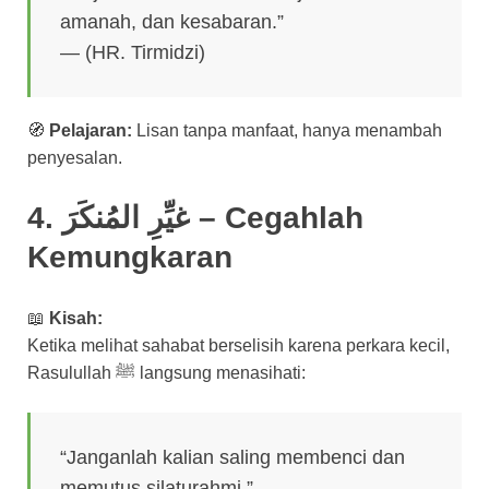
amanah, dan kesabaran.”
— (HR. Tirmidzi)
🧭
Pelajaran:
Lisan tanpa manfaat, hanya menambah
penyesalan.
4. غيِّرِ المُنكَرَ – Cegahlah
Kemungkaran
📖
Kisah:
Ketika melihat sahabat berselisih karena perkara kecil,
Rasulullah ﷺ langsung menasihati:
“Janganlah kalian saling membenci dan
memutus silaturahmi.”