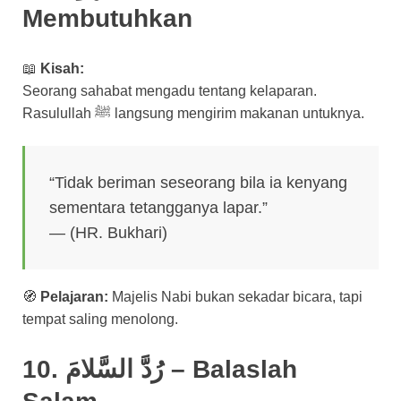
Membutuhkan
📖
Kisah:
Seorang sahabat mengadu tentang kelaparan.
Rasulullah ﷺ langsung mengirim makanan untuknya.
“Tidak beriman seseorang bila ia kenyang
sementara tetangganya lapar.”
— (HR. Bukhari)
🧭
Pelajaran:
Majelis Nabi bukan sekadar bicara, tapi
tempat saling menolong.
10. رُدَّ السَّلامَ – Balaslah