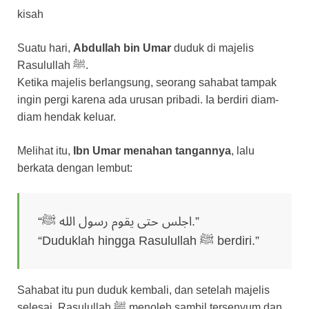
kisah
Suatu hari,
Abdullah bin Umar
duduk di majelis
Rasulullah ﷺ.
Ketika majelis berlangsung, seorang sahabat tampak
ingin pergi karena ada urusan pribadi. Ia berdiri diam-
diam hendak keluar.
Melihat itu,
Ibn Umar menahan tangannya
, lalu
berkata dengan lembut:
“اجلس حتى يقوم رسول الله ﷺ.”
“Duduklah hingga Rasulullah ﷺ berdiri.”
Sahabat itu pun duduk kembali, dan setelah majelis
selesai, Rasulullah ﷺ menoleh sambil tersenyum dan