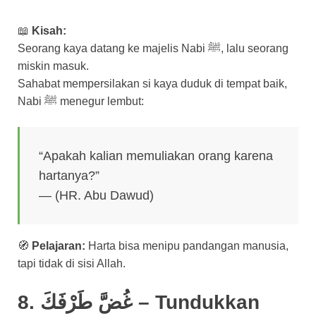
📖
Kisah:
Seorang kaya datang ke majelis Nabi ﷺ, lalu seorang
miskin masuk.
Sahabat mempersilakan si kaya duduk di tempat baik,
Nabi ﷺ menegur lembut:
“Apakah kalian memuliakan orang karena
hartanya?”
— (HR. Abu Dawud)
🧭
Pelajaran:
Harta bisa menipu pandangan manusia,
tapi tidak di sisi Allah.
8. غُضَّ طَرْفَكَ – Tundukkan