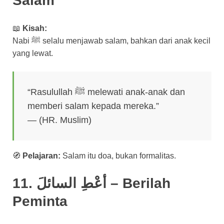
Salam
📖
Kisah:
Nabi ﷺ selalu menjawab salam, bahkan dari anak kecil
yang lewat.
“Rasulullah ﷺ melewati anak-anak dan
memberi salam kepada mereka.”
— (HR. Muslim)
🧭
Pelajaran:
Salam itu doa, bukan formalitas.
11. أعْطِ السائلَ – Berilah
Peminta