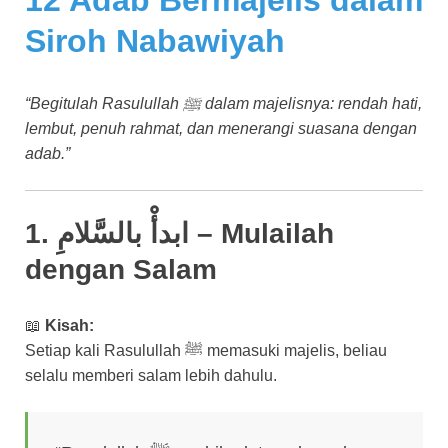
12 Adab Bermajelis dalam
Siroh Nabawiyah
“Begitulah Rasulullah ﷺ dalam majelisnya: rendah hati,
lembut, penuh rahmat, dan menerangi suasana dengan
adab.”
1. ابدأْ بالسَّلامِ – Mulailah
dengan Salam
📖
Kisah:
Setiap kali Rasulullah ﷺ memasuki majelis, beliau
selalu memberi salam lebih dahulu.