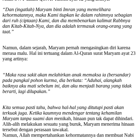
“Dan (ingatlah) Maryam binti Imran yang memelihara
kehormatannya, maka Kami tiupkan ke dalam rahimnya sebagian
dari ruh (ciptaan) Kami, dan dia membenarkan kalimat Rabbnya
dan Kitab-Kitab-Nya, dan dia adalah termasuk orang-orang yang
taat.”
Namun, dalam sejarah, Maryam pernah mengasingkan diri karena
merasa malu. Hal ini tertuang dalam Al-Quran surat Maryam ayat 23
yang artinya:
“Maka rasa sakit akan melahirkan anak memaksa ia (bersandar)
pada pangkal pohon kurma, dia berkata: “Aduhai, alangkah
baiknya aku mati sebelum ini, dan aku menjadi barang yang tidak
berarti, lagi dilupakan.”
Kita semua pasti tahu, bahwa hal-hal yang ditutupi pasti akan
terkuak juga. Ketika kaumnya mendengar tentang kehamilan
Maryam tanpa suami dan m
enikah, hinaan pun tak dapat dihindari.
Alih-alih melakukan sesuatu yang buruk, Maryam menerima hinaan
tersebut dengan perasaan tawakal.
Namun, Allah mempertahankan kehormatannya dan membuat Nabi