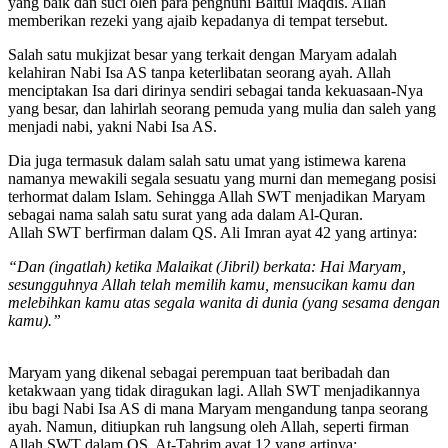
yang baik dan suci oleh para penghuni Baitul Maqdis. Allah
memberikan rezeki yang ajaib kepadanya di tempat tersebut.
Salah satu mukjizat besar yang terkait dengan Maryam adalah
kelahiran Nabi Isa AS tanpa keterlibatan seorang ayah. Allah
menciptakan Isa dari dirinya sendiri sebagai tanda kekuasaan-Nya
yang besar, dan lahirlah seorang pemuda yang mulia dan saleh yang
menjadi nabi, yakni Nabi Isa AS.
Dia juga termasuk dalam salah satu umat yang istimewa karena
namanya mewakili segala sesuatu yang murni dan memegang posisi
terhormat dalam Islam. Sehingga Allah SWT menjadikan Maryam
sebagai nama salah satu surat yang ada dalam Al-Quran.
Allah SWT berfirman dalam QS. Ali Imran ayat 42 yang artinya:
“Dan (ingatlah) ketika Malaikat (Jibril) berkata: Hai Maryam,
sesungguhnya Allah telah memilih kamu, mensucikan kamu dan
melebihkan kamu atas segala wanita di dunia (yang sesama dengan
kamu).”
Maryam yang dikenal sebagai perempuan taat beribadah dan
ketakwaan yang tidak diragukan lagi. Allah SWT menjadikannya
ibu bagi Nabi Isa AS di mana Maryam mengandung tanpa seorang
ayah. Namun, ditiupkan ruh langsung oleh Allah, seperti firman
Allah SWT dalam QS. At-Tahrim ayat 12 yang artinya: